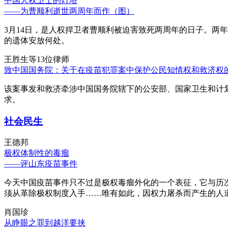
中国人权卫士的灯塔
——为曹顺利逝世两周年而作（图）
3月14日，是人权捍卫者曹顺利被迫害致死两周年的日子。两
的遗体安放何处。
王胜生等13位律师
致中国国务院：关于在疫苗犯罪案中保护公民知情权和救济权
该案事发和救济牵涉中国国务院辖下的公安部、国家卫生和计
求。
社会民生
王德邦
极权体制性的毒瘤
——评山东疫苗事件
今天中国疫苗事件只不过是极权毒瘤外化的一个表征，它与历
须从革除极权制度入手……唯有如此，因权力屠杀而产生的人
肖国珍
从睁眼之罪到越洋要挟