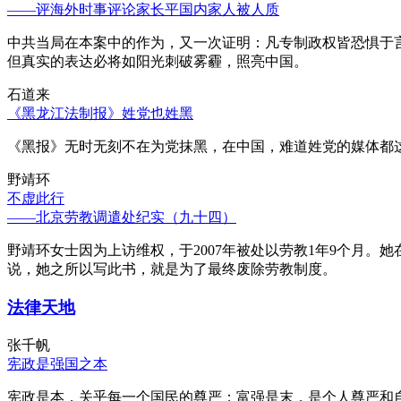
——评海外时事评论家长平国内家人被人质
中共当局在本案中的作为，又一次证明：凡专制政权皆恐惧于
但真实的表达必将如阳光刺破雾霾，照亮中国。
石道来
《黑龙江法制报》姓党也姓黑
《黑报》无时无刻不在为党抹黑，在中国，难道姓党的媒体都
野靖环
不虚此行
——北京劳教调遣处纪实（九十四）
野靖环女士因为上访维权，于2007年被处以劳教1年9个月
说，她之所以写此书，就是为了最终废除劳教制度。
法律天地
张千帆
宪政是强国之本
宪政是本，关乎每一个国民的尊严；富强是末，是个人尊严和