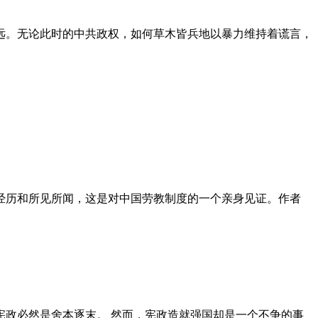
远。无论此时的中共政权，如何草木皆兵地以暴力维持着谎言，
泪经历和所见所闻，这是对中国劳教制度的一个亲身见证。作者
政必然是舍本逐末。 然而，宪政造就强国却是一个不争的事