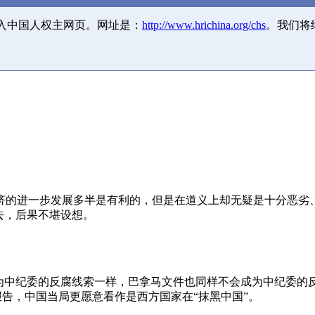
并入中国人权主网页。网址是：
http://www.hrichina.org/chs
。我们将
济的进一步发展多半是有利的，但是在道义上却无疑是十分恶劣
去，后果不堪设想。
成为中纪委的反腐线索一样，巴拿马文件也同样不会成为中纪委的
报告，中国当局更愿意看作是西方国家在“抹黑中国”。