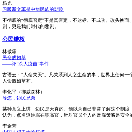
杨光
习版新文革是中华民族的悲剧
不彻底的“彻底否定”不是真否定，不达标、不成功、改头换面
剧，更是我们时代的悲剧。
公民维权
林傲霜
民命贱如草
——评“杀人疫苗”事件
古语云：“人命关天”。凡关系到人之生命的事，世界上任何一个
人命贱如草芥。
李化平（挪威森林）
等您，边民兄弟
某种意义上讲，边民是天真的。他以为自己非常了解这个制度
认为，点名道姓骂在职高官，针对官员个人的反腐策略是安全
李金芳