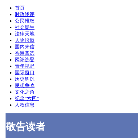
首页
时政述评
公民维权
社会民生
法律天地
人物报道
国内来信
香港普选
网评选登
青年视野
国际窗口
历史钩沉
思想争鸣
文化之角
纪念“六四”
人权信息
敬告读者