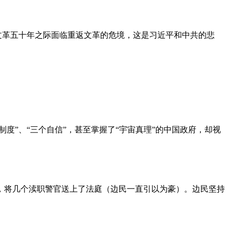
文革五十年之际面临重返文革的危境，这是习近平和中共的悲
度”、“三个自信”，甚至掌握了“宇宙真理”的中国政府，却视
，将几个渎职警官送上了法庭（边民一直引以为豪）。边民坚持