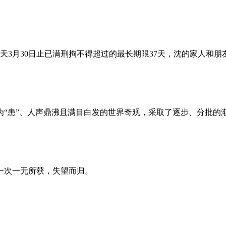
昨天3月30日止已满刑拘不得超过的最长期限37天，沈的家人和
为“患”、人声鼎沸且满目白发的世界奇观，采取了逐步、分批的
一次一无所获，失望而归。