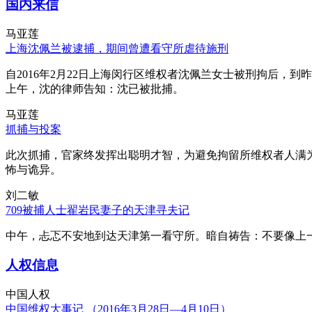
国内来信
马亚莲
上海沈佩兰被逮捕，期间曾遭看守所虐待施刑
自2016年2月22日上海闵行区维权者沈佩兰女士被刑拘后，到
上午，沈的律师告知：沈已被批捕。
马亚莲
抓捕与投案
此次抓捕，官家终发挥出聪明才智，为避免拘留所维权者人满
怖与诡异。
刘二敏
709被捕人士翟岩民妻子的天津寻夫记
中午，忐忑不安地到达天津第一看守所。暗自祷告：不要像上
人权信息
中国人权
中国维权大事记 （2016年3月28日—4月10日）