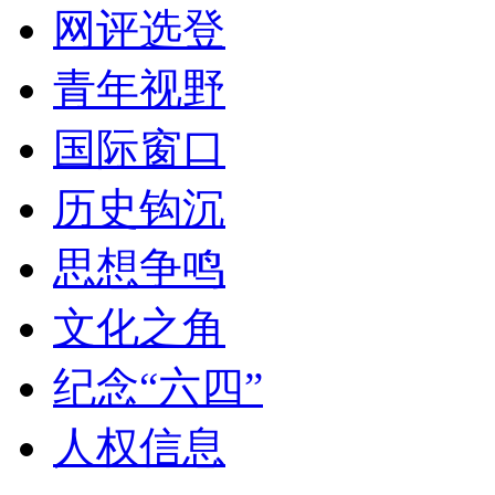
网评选登
青年视野
国际窗口
历史钩沉
思想争鸣
文化之角
纪念“六四”
人权信息