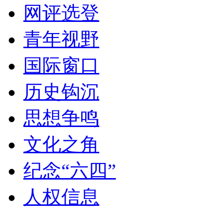
网评选登
青年视野
国际窗口
历史钩沉
思想争鸣
文化之角
纪念“六四”
人权信息