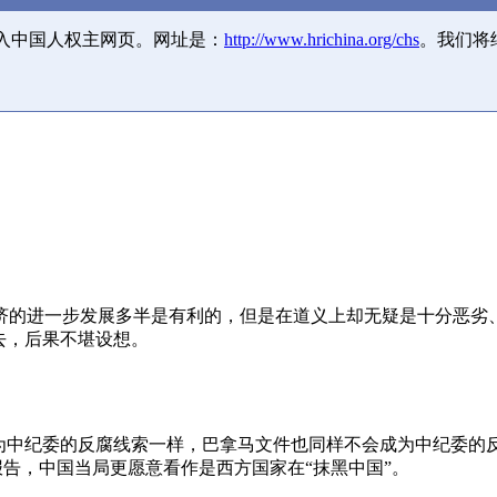
并入中国人权主网页。网址是：
http://www.hrichina.org/chs
。我们将
济的进一步发展多半是有利的，但是在道义上却无疑是十分恶劣
去，后果不堪设想。
成为中纪委的反腐线索一样，巴拿马文件也同样不会成为中纪委的
报告，中国当局更愿意看作是西方国家在“抹黑中国”。