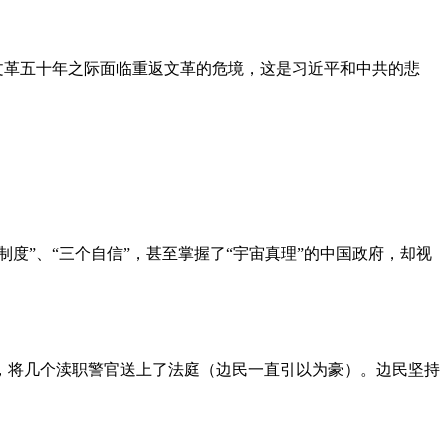
文革五十年之际面临重返文革的危境，这是习近平和中共的悲
度”、“三个自信”，甚至掌握了“宇宙真理”的中国政府，却视
，将几个渎职警官送上了法庭（边民一直引以为豪）。边民坚持