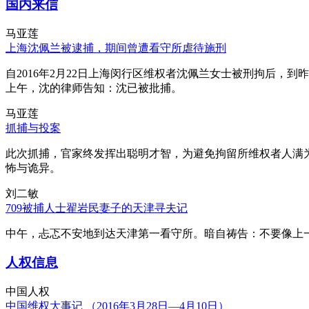
国内来信
马亚莲
上海沈佩兰被逮捕，期间曾遭看守所虐待施刑
自2016年2月22日上海闵行区维权者沈佩兰女士被刑拘后，到
上午，沈的律师告知：沈已被批捕。
马亚莲
抓捕与投案
此次抓捕，官家终发挥出聪明才智，为避免拘留所维权者人满
怖与诡异。
刘二敏
709被捕人士翟岩民妻子的天津寻夫记
中午，忐忑不安地到达天津第一看守所。暗自祷告：不要像上
人权信息
中国人权
中国维权大事记 （2016年3月28日—4月10日）