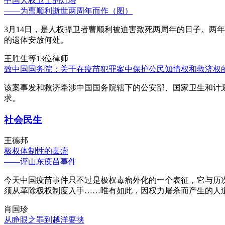
中国人权卫士的灯塔
——为曹顺利逝世两周年而作（图）
3月14日，是人权捍卫者曹顺利被迫害致死两周年的日子。两
的遗体安放何处。
王胜生等13位律师
致中国国务院：关于在疫苗犯罪案中保护公民知情权和救济权
该案事发和救济牵涉中国国务院辖下的公安部、国家卫生和计
求。
社会民生
王德邦
极权体制性的毒瘤
——评山东疫苗事件
今天中国疫苗事件只不过是极权毒瘤外化的一个表征，它与历
须从革除极权制度入手……唯有如此，因权力屠杀而产生的人
肖国珍
从睁眼之罪到越洋要挟