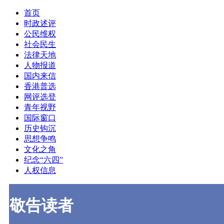
首页
时政述评
公民维权
社会民生
法律天地
人物报道
国内来信
香港普选
网评选登
青年视野
国际窗口
历史钩沉
思想争鸣
文化之角
纪念“六四”
人权信息
敬告读者