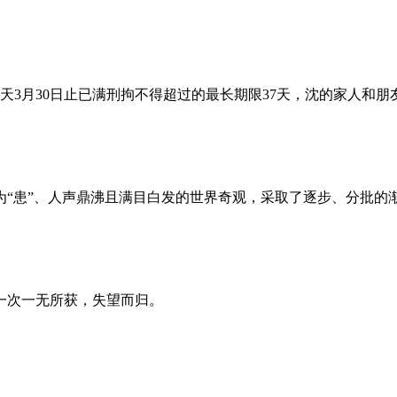
昨天3月30日止已满刑拘不得超过的最长期限37天，沈的家人和
为“患”、人声鼎沸且满目白发的世界奇观，采取了逐步、分批的
一次一无所获，失望而归。