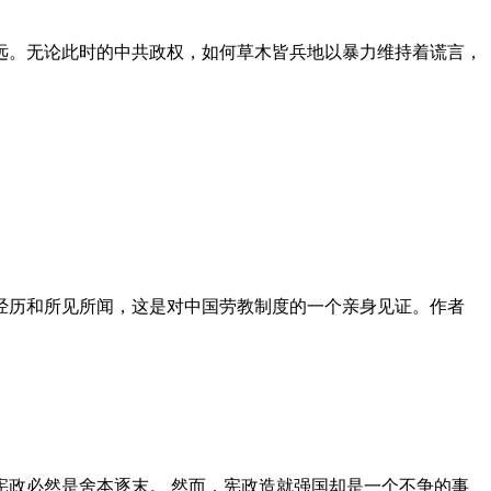
远。无论此时的中共政权，如何草木皆兵地以暴力维持着谎言，
泪经历和所见所闻，这是对中国劳教制度的一个亲身见证。作者
政必然是舍本逐末。 然而，宪政造就强国却是一个不争的事