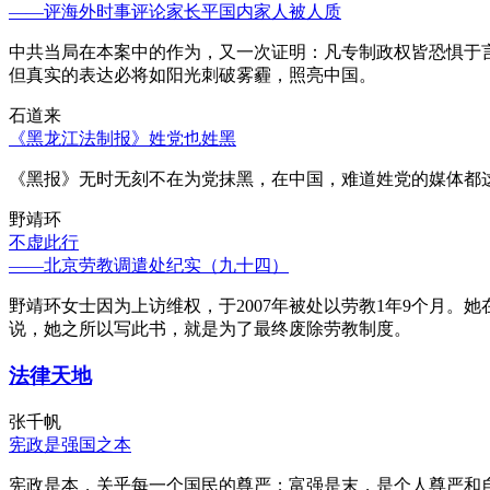
——评海外时事评论家长平国内家人被人质
中共当局在本案中的作为，又一次证明：凡专制政权皆恐惧于
但真实的表达必将如阳光刺破雾霾，照亮中国。
石道来
《黑龙江法制报》姓党也姓黑
《黑报》无时无刻不在为党抹黑，在中国，难道姓党的媒体都
野靖环
不虚此行
——北京劳教调遣处纪实（九十四）
野靖环女士因为上访维权，于2007年被处以劳教1年9个月
说，她之所以写此书，就是为了最终废除劳教制度。
法律天地
张千帆
宪政是强国之本
宪政是本，关乎每一个国民的尊严；富强是末，是个人尊严和