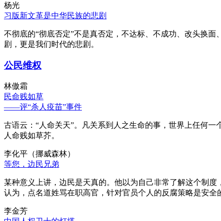
杨光
习版新文革是中华民族的悲剧
不彻底的“彻底否定”不是真否定，不达标、不成功、改头换面
剧，更是我们时代的悲剧。
公民维权
林傲霜
民命贱如草
——评“杀人疫苗”事件
古语云：“人命关天”。凡关系到人之生命的事，世界上任何一个
人命贱如草芥。
李化平（挪威森林）
等您，边民兄弟
某种意义上讲，边民是天真的。他以为自己非常了解这个制度
认为，点名道姓骂在职高官，针对官员个人的反腐策略是安全
李金芳