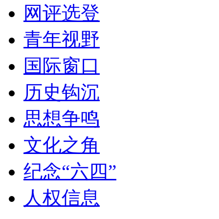
网评选登
青年视野
国际窗口
历史钩沉
思想争鸣
文化之角
纪念“六四”
人权信息