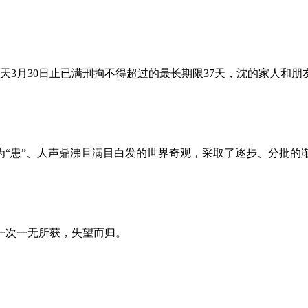
昨天3月30日止已满刑拘不得超过的最长期限37天，沈的家人和
为“患”、人声鼎沸且满目白发的世界奇观，采取了逐步、分批的
一次一无所获，失望而归。