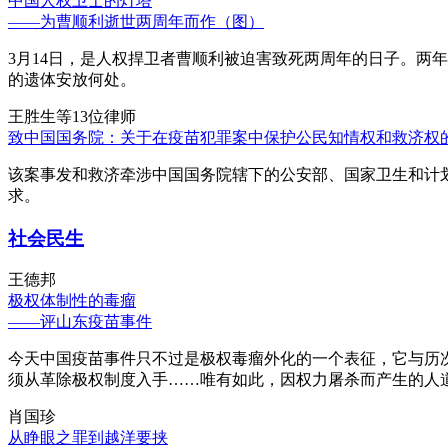
中国人权卫士的灯塔
——为曹顺利逝世两周年而作（图）
3月14日，是人权捍卫者曹顺利被迫害致死两周年的日子。两
的遗体安放何处。
王胜生等13位律师
致中国国务院：关于在疫苗犯罪案中保护公民知情权和救济权
该案事发和救济牵涉中国国务院辖下的公安部、国家卫生和计
求。
社会民生
王德邦
极权体制性的毒瘤
——评山东疫苗事件
今天中国疫苗事件只不过是极权毒瘤外化的一个表征，它与历
须从革除极权制度入手……唯有如此，因权力屠杀而产生的人
肖国珍
从睁眼之罪到越洋要挟