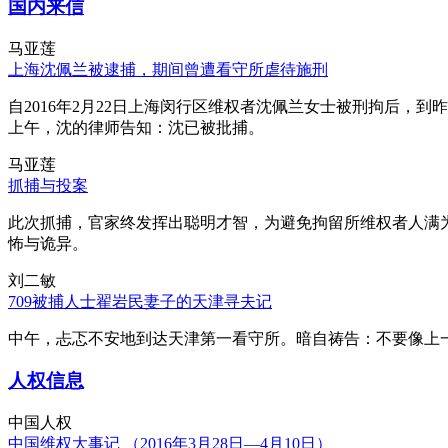
国内来信
马亚莲
上海沈佩兰被逮捕，期间曾遭看守所虐待施刑
自2016年2月22日上海闵行区维权者沈佩兰女士被刑拘后，到
上午，沈的律师告知：沈已被批捕。
马亚莲
抓捕与投案
此次抓捕，官家终发挥出聪明才智，为避免拘留所维权者人满
怖与诡异。
刘二敏
709被捕人士翟岩民妻子的天津寻夫记
中午，忐忑不安地到达天津第一看守所。暗自祷告：不要像上
人权信息
中国人权
中国维权大事记 （2016年3月28日—4月10日）