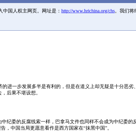
并入中国人权主网页。网址是：
http://www.hrichina.org/chs
。我们将
济的进一步发展多半是有利的，但是在道义上却无疑是十分恶劣
去，后果不堪设想。
成为中纪委的反腐线索一样，巴拿马文件也同样不会成为中纪委的
报告，中国当局更愿意看作是西方国家在“抹黑中国”。