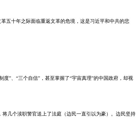
文革五十年之际面临重返文革的危境，这是习近平和中共的悲
度”、“三个自信”，甚至掌握了“宇宙真理”的中国政府，却视
，将几个渎职警官送上了法庭（边民一直引以为豪）。边民坚持