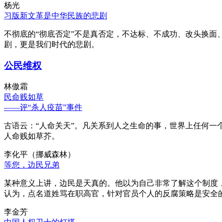
杨光
习版新文革是中华民族的悲剧
不彻底的“彻底否定”不是真否定，不达标、不成功、改头换面
剧，更是我们时代的悲剧。
公民维权
林傲霜
民命贱如草
——评“杀人疫苗”事件
古语云：“人命关天”。凡关系到人之生命的事，世界上任何一个
人命贱如草芥。
李化平（挪威森林）
等您，边民兄弟
某种意义上讲，边民是天真的。他以为自己非常了解这个制度
认为，点名道姓骂在职高官，针对官员个人的反腐策略是安全
李金芳