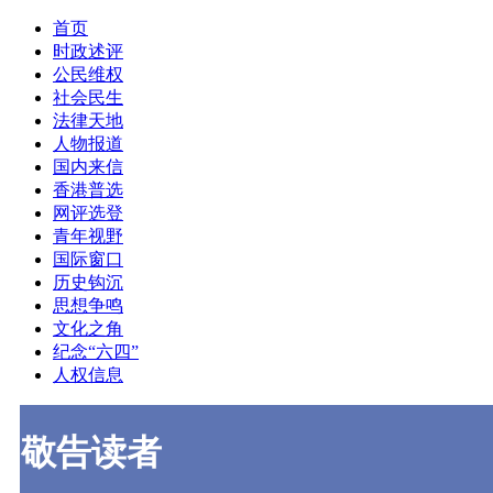
首页
时政述评
公民维权
社会民生
法律天地
人物报道
国内来信
香港普选
网评选登
青年视野
国际窗口
历史钩沉
思想争鸣
文化之角
纪念“六四”
人权信息
敬告读者