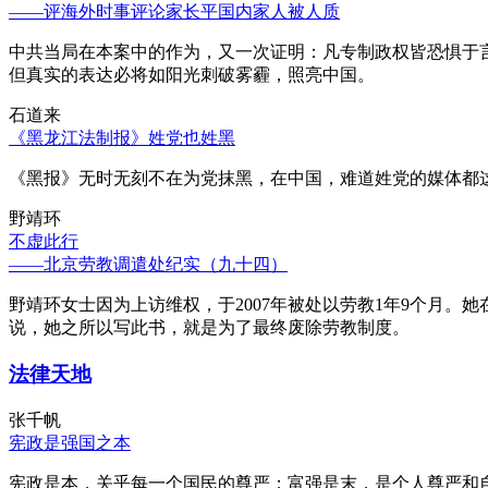
——评海外时事评论家长平国内家人被人质
中共当局在本案中的作为，又一次证明：凡专制政权皆恐惧于
但真实的表达必将如阳光刺破雾霾，照亮中国。
石道来
《黑龙江法制报》姓党也姓黑
《黑报》无时无刻不在为党抹黑，在中国，难道姓党的媒体都
野靖环
不虚此行
——北京劳教调遣处纪实（九十四）
野靖环女士因为上访维权，于2007年被处以劳教1年9个月
说，她之所以写此书，就是为了最终废除劳教制度。
法律天地
张千帆
宪政是强国之本
宪政是本，关乎每一个国民的尊严；富强是末，是个人尊严和