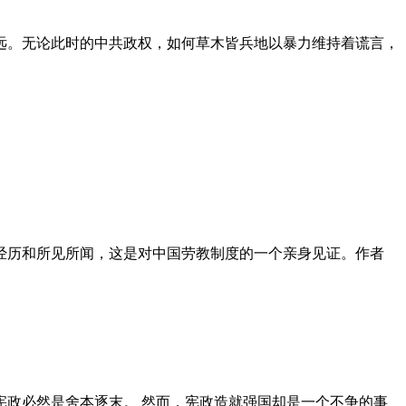
远。无论此时的中共政权，如何草木皆兵地以暴力维持着谎言，
泪经历和所见所闻，这是对中国劳教制度的一个亲身见证。作者
政必然是舍本逐末。 然而，宪政造就强国却是一个不争的事