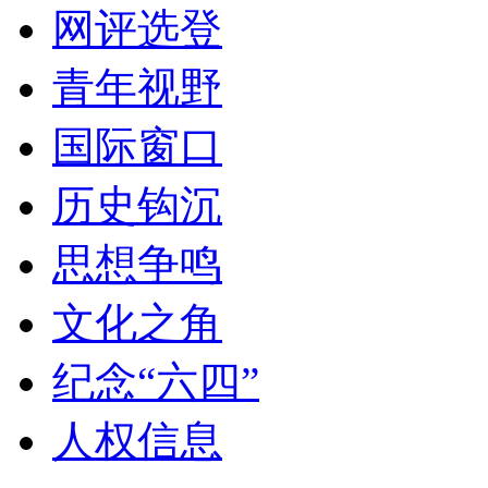
网评选登
青年视野
国际窗口
历史钩沉
思想争鸣
文化之角
纪念“六四”
人权信息