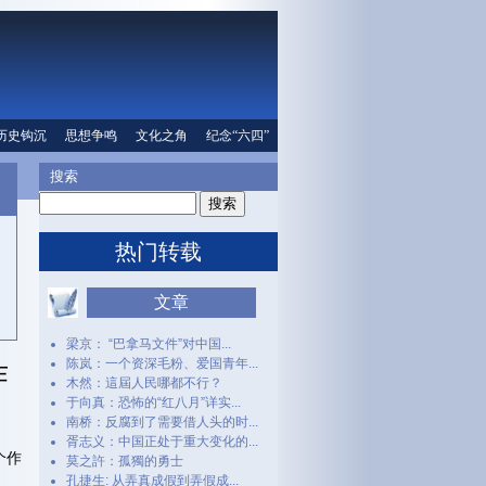
口
历史钩沉
文化之角
思想争鸣
纪念“六四”
文化之角
人权信息
纪念“六四”
搜索
热门转载
文章
梁京： “巴拿马文件”对中国...
陈岚：一个资深毛粉、爱国青年...
作
木然：這屆人民哪都不行？
于向真：恐怖的“红八月”详实...
南桥：反腐到了需要借人头的时...
胥志义：中国正处于重大变化的...
个作
莫之許：孤獨的勇士
孔捷生: 从弄真成假到弄假成...