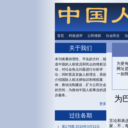
首页
时政述评
时政述评
公民维权
公民维权
社会民生
社会民生
法
关于我们
本刊将秉持理性、平实的方针，报
为更
道中国的人权状况和民众的维权活
网址
动，对社会焦点问题进行分析评
一如
论；同时普及宣扬人权理念，系统
介绍国际人权法律知识和维权案
例，推动法制建设，扩大公民社会
的空间，为推动中国人权事业的进
步服务。
为
更多
过往各期
言论和表
家，不，
第179期 2016年3月31日