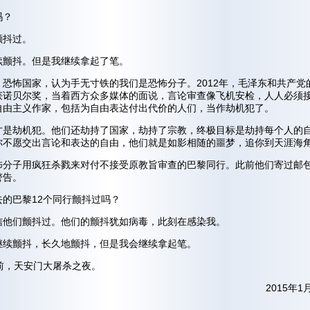
吗？
颤抖过。
续颤抖。但是我继续拿起了笔。
，恐怖国家，认为手无寸铁的我们是恐怖分子。2012年，毛泽东和共产党
获诺贝尔奖，当着西方众多媒体的面说，言论审查像飞机安检，人人必须
自由主义作家，包括为自由表达付出代价的人们，当作劫机犯了。
才是劫机犯。他们还劫持了国家，劫持了宗教，终极目标是劫持每个人的
你不愿交出言论和表达的自由，他们就是如影相随的噩梦，追你到天涯海
怖分子用疯狂杀戮来对付不接受原教旨审查的巴黎同行。此前他们寄过邮
警告。
去的巴黎12个同行颤抖过吗？
信他们颤抖过。他们的颤抖犹如病毒，此刻在感染我。
继续颤抖，长久地颤抖，但是我会继续拿起笔。
年前，天安门大屠杀之夜。
2015年1