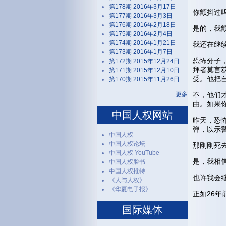
第178期 2016年3月17日
你颤抖过
第177期 2016年3月3日
第176期 2016年2月18日
是的，我
第175期 2016年2月4日
第174期 2016年1月21日
我还在继
第173期 2016年1月7日
恐怖分子
第172期 2015年12月24日
拜者莫言
第171期 2015年12月10日
受。他把
第170期 2015年11月26日
更多
不，他们
由。如果
中国人权网站
昨天，恐
弹，以示
中国人权
中国人权论坛
那刚刚死
中国人权 YouTube
是，我相
中国人权脸书
中国人权推特
也许我会
《人与人权》
《华夏电子报》
正如26
国际媒体