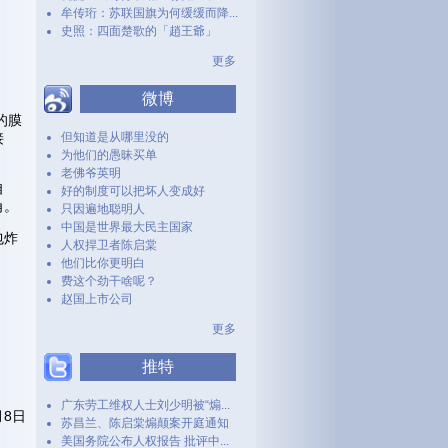
牟传珩：苏联国旗为何缓缓而降...
史照：四面楚歌的「趙王爺」
更多
微博
的膜
接
但知道是从哪里没的
为他们的愚昧买单
老佛爷英明
自
好的制度可以把坏人变成好
角。
只因遍地聪明人
中国是世界最大民主国家
包炸
人权捍卫者陈启棠
他们比你更明白
费这个劲干啥呢？
赵国上市公司
更多
推特
广东劳工维权人士刘少明被“煽...
月8日
苏昌兰、陈启棠煽颠案开庭通知
美国务院公布人权报告 批评中...