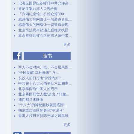
记者无国界组织呼吁中共允许高...
肯尼亚案台湾人央视忏悔
「六四纪念馆」扩馆众筹300...
感谢伟大的网络让一切装逼者现...
感谢伟大的网络让一切装逼者现...
北京司法局吊销浦志强律师执照
葛永喜律师被五名便衣从家中带...
更多
脸书
军人不会对内开枪，不会屠杀国...
“全民觉醒·栽种未来” -学...
长沙人前日打出“铲除内奸”“...
中共在十八大公佈平反六四和憲...
北京暴雨给中国人的启示
北京暴雨死亡人数“超出了想象...
我们都是李旺阳
“十八大”的神秘面紗就要逐漸...
朝尼族自治区的各色“草泥马”
香港人权日支持陈光诚之戴黑镜...
更多