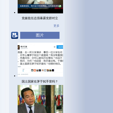
党媒批任志强暴露党群对立
更多
图片
国土国家在茅于轼手里吗？