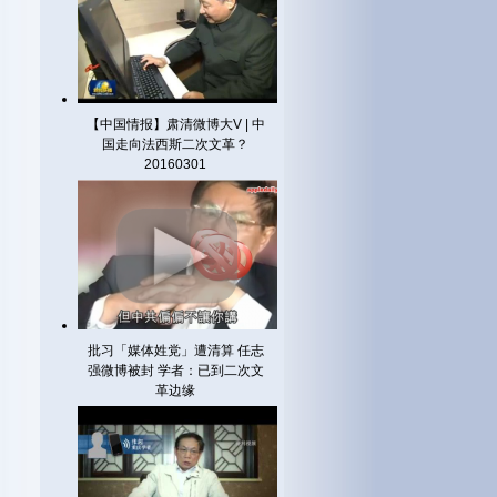
【中国情报】肃清微博大V | 中
国走向法西斯二次文革？
20160301
批习「媒体姓党」遭清算 任志
强微博被封 学者：已到二次文
革边缘