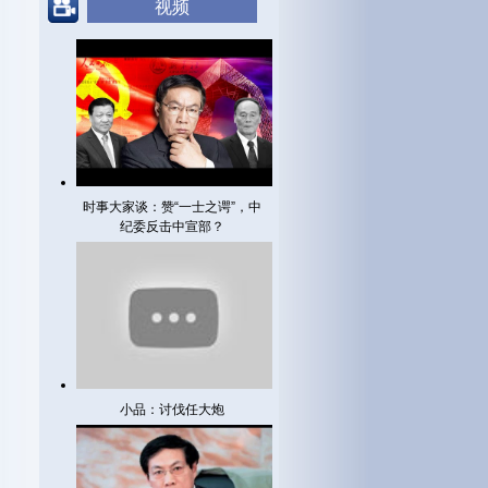
视频
时事大家谈：赞“一士之谔”，中
纪委反击中宣部？
小品：讨伐任大炮