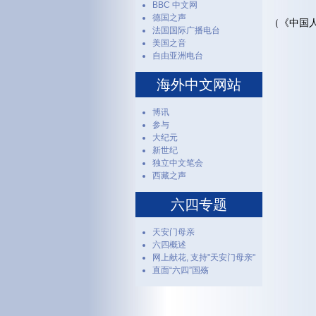
BBC 中文网
德国之声
（《中国人
法国国际广播电台
美国之音
自由亚洲电台
海外中文网站
博讯
参与
大纪元
新世纪
独立中文笔会
西藏之声
六四专题
天安门母亲
六四概述
网上献花, 支持"天安门母亲"
直面“六四”国殇