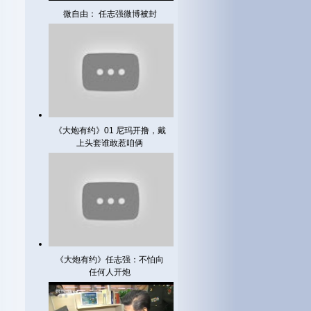
微自由： 任志强微博被封
《大炮有约》01 尼玛开撸，戴
上头套谁敢惹咱俩
《大炮有约》任志强：不怕向
任何人开炮