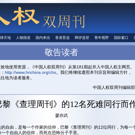
律天地
法律天地
人物报道
人物报道
国内来信
国内来信
香港普选
香港普选
网评选登
网评选登
青年视野
青年视野
国际窗口
国际窗
人权信息
敬告读者
首页
关于我们
投稿信箱
中国人权
有效地使用资源，《中国人权双周刊》从第181期起并入中国人权主网页。
是：
http://www.hrichina.org/chs
。我们将继续遵照本刊宗旨和编辑方针，
既往地为读者服务。
中国人权双周刊编辑部
巴黎《查理周刊》的12名死难同行而
廖亦武
达的自由，是每一个作家的信仰，巴黎《查理周刊》的12位同行，为每一
每一个自由人的信仰，而死在恐怖分子手里。