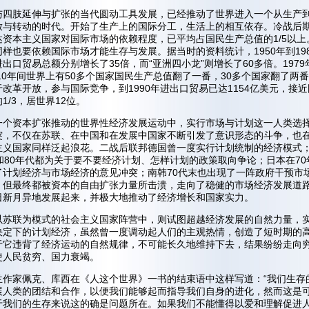
与四肢延伸与扩张的当代圆动工具发展，已经推动了世界进入一个从生产
放与转动的时代。开始了生产上的国际分工，生活上的相互依存。冷战后
达资本主义国家对国际市场的依赖程度，已平均占国民生产总值的1/5以上
样也要依赖国际市场才能生存与发展。据当时的资料统计，1950年到19
出口贸易总额分别增长了35倍，而“亚洲四小龙”则增长了60多倍。1979
的10年间世界上有50多个国家国民生产总值翻了一番，30多个国家翻了两
改革开放，参与国际竞争，到1990年进出口贸易已达1154亿美元，接
1/3，居世界12位。
一个资本扩张推动的世界性经济发展运动中，实行市场与计划这一人类选
突，不仅在苏联、在中国和在发展中国家不断引发了意识形态的斗争，也
主义国家同样泛起浪花。二战后联邦德国曾一度实行计划统制的经济模式
和80年代都为关于要不要经济计划、怎样计划的政策取向争论；日本在70
了计划经济与市场经济的意见冲突；南韩70代末也出现了一阵政府干预市
。但最终都被资本的自由扩张力量所击溃，走向了稳健的市场经济发展道
日新月异地发展起来，并极大地推动了经济增长和国家实力。
以苏联为模式的社会主义国家阵营中，则试图超越经济发展的自然力量，
决定下的计划经济，虽然曾一度调动起人们的主观热情，创造了短时期的
于它违背了经济运动的自然规律，不可能长久地维持下去，结果纷纷走向
使人民贫穷、国力衰竭。
兰作家佩克、库西在《人这个世界》一书的结束语中这样写道：“我们生存
展人类的团结和合作，以便我们能够起而指导我们自身的进化，然而这是
于我们的生存来说这的确是问题所在。如果我们不能懂得以爱和理解促进