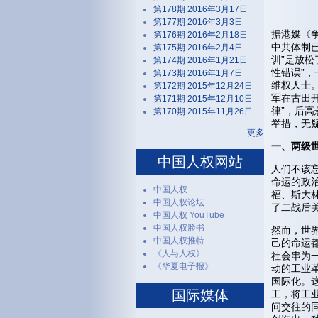
第178期 2016年3月17日
第177期 2016年3月3日
据港媒《争
第176期 2016年2月18日
中共体制已
第175期 2016年2月4日
训”是放
第174期 2016年1月21日
性错误”
第173期 2016年1月7日
维权人士
第172期 2015年12月24日
军在古田开
第171期 2015年12月10日
律”，后高
第170期 2015年11月26日
举措，无
更多
一、两级
中国人权网站
人们不该
命运的政
中国人权
福、斯大
中国人权论坛
了二战后
中国人权 YouTube
中国人权脸书
然而，世
中国人权推特
己的命运
《人与人权》
社会串为
《华夏电子报》
动的工业
国际化。
国际媒体
工，将工
间交往的