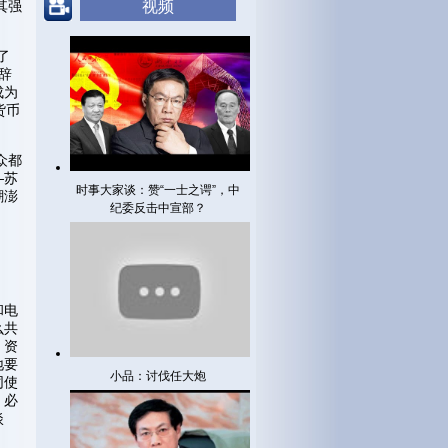
其强
视频
了
辞
成为
货币
众都
—苏
时事大家谈：赞“一士之谔”，中
潮澎
纪委反击中宣部？
和电
么共
，资
地要
小品：讨伐任大炮
同使
，必
淡