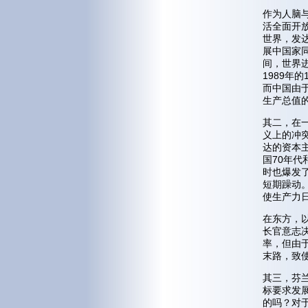
作为人脑
活全面开
世界，发
展中国家同
间，世界进
1989年
而中国由于
生产总值的
其二，在
义上的冲
达的资本
国70年代
时也爆发
短期躁动
使生产力
在东方，
长官意志
率，但由
末路，致
其三，芬
标要求发
的吗？对