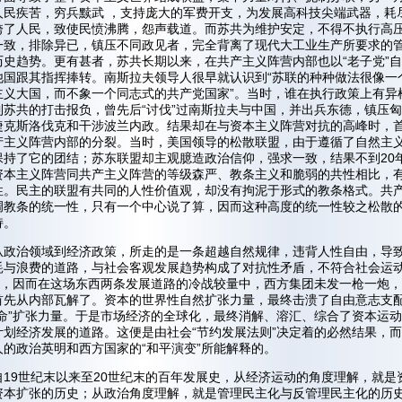
人民疾苦，穷兵黩武 ，支持庞大的军费开支，为发展高科技尖端武器，耗
垮了人民，致使民愤沸腾，怨声载道。而苏共为维护安定，不得不执行高
一致，排除异已，镇压不同政见者，完全背离了现代大工业生产所要求的
历史趋势。更有甚者，苏共长期以来，在共产主义阵营内部也以“老子党”自
他国跟其指挥捧转。南斯拉夫领导人很早就认识到“苏联的种种做法很像一
主义大国，而不象一个同志式的共产党国家”。当时，谁在执行政策上有异
到苏共的打击报负，曾先后“讨伐”过南斯拉夫与中国，并出兵东德，镇压
捷克斯洛伐克和干涉波兰内政。结果却在与资本主义阵营对抗的高峰时，
产主义阵营内部的分裂。当时，美国领导的松散联盟，由于遵循了自然主
保持了它的团结；苏东联盟却主观臆造政治信仰，强求一致，结果不到20
资本主义阵营同共产主义阵营的等级森严、教条主义和脆弱的共性相比，
性。民主的联盟有共同的人性价值观，却没有拘泥于形式的教条格式。共
调教条的统一性，只有一个中心说了算，因而这种高度的统一性较之松散
持。
从政治领域到经济政策，所走的是一条超越自然规律，违背人性自由，导
耗与浪费的道路，与社会客观发展趋势构成了对抗性矛盾，不符合社会运
则”，因而在这场东西两条发展道路的冷战较量中，西方集团未发一枪一炮
首先从内部瓦解了。资本的世界性自然扩张力量，最终击溃了自由意志支
革命”扩张力量。于是市场经济的全球化，最终消解、溶汇、综合了资本运
计划经济发展的道路。这便是由社会“节约发展法则”决定着的必然结果，
人的政治英明和西方国家的“和平演变”所能解释的。
自19世纪末以来至20世纪末的百年发展史，从经济运动的角度理解，就是
资本扩张的历史；从政治角度理解，就是管理民主化与反管理民主化的历