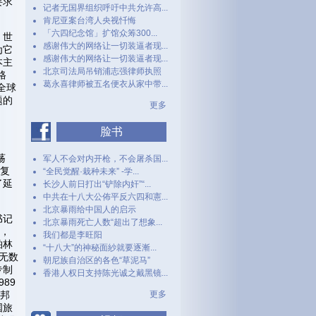
要求
记者无国界组织呼吁中共允许高...
肯尼亚案台湾人央视忏悔
「六四纪念馆」扩馆众筹300...
。世
感谢伟大的网络让一切装逼者现...
为它
感谢伟大的网络让一切装逼者现...
本主
北京司法局吊销浦志强律师执照
格
葛永喜律师被五名便衣从家中带...
全球
题的
更多
脸书
荡
军人不会对内开枪，不会屠杀国...
兰复
“全民觉醒·栽种未来” -学...
了延
长沙人前日打出“铲除内奸”“...
中共在十八大公佈平反六四和憲...
北京暴雨给中国人的启示
书记
北京暴雨死亡人数“超出了想象...
球，
我们都是李旺阳
柏林
“十八大”的神秘面紗就要逐漸...
过无数
朝尼族自治区的各色“草泥马”
专制
香港人权日支持陈光诚之戴黑镜...
89
联邦
更多
国旅