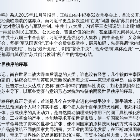
鸣》杂志2015年11月号报导，王岐山在中纪委52次常委会上，首次公
经濒临崩溃的临界点。而习近平更是多次提到“亡党”问题,误读“苏共倒台
松了党对意识形态与军队控制。中共十八大后，习近平三次强调防止出现“
，一再发起对民主宪政、公民社会、普世价值的批判，甚至抓捕民间异见人
。中共十八届三中全会后，习近平更是强化个人集权；四中全会后，又亲
会，坚拒“军队国家化”,五中全会后集权掌控，层层加码，先是强调“党内
悬“党内规矩”，出台“最严党纪”，剑指“妄议中央”，现今强制“媒体姓党” 
疑都源自其误读“苏共倒台教训”所产生的忧患心结。
世界秩序的序幕
忘记，尚在世界二战大喋血后喘息的人类，谁也没有经意，几个貌似主宰
治家们，秘密会晤于前苏联风景幽深的黑海之滨——克里米亚半岛，由罗
林、丘吉尔三巨头达成了史称“雅尔塔体制”的国际性协议，由此也就悄然
美苏主导下，以军备竞赛与意识形态对抗为特征的两级世界秩序的序幕。
界秩序的真正导演者，难道是几个在大宇宙进化中微乎沙尘，渺乎滴水，
都无法预测的个人吗？其实不然，那个把人类千百年来鸡犬难闻、老死不
一体，形成秩序的真正动力，是自然圆动物理法则作用下的圆工具机械化
革命。工业革命的产生，本能地要求开拓世界市场，使一切国家的生产与
这一革命导致了资本的世界性扩张，使不同国家的原料按同样的方式得以
业产品提供给不同的国家共同消费。大工业的国际化发展，在不断加深国
同时，带来了世界性的贸易磨擦和政治冲突。而资本的自然力量，又本能