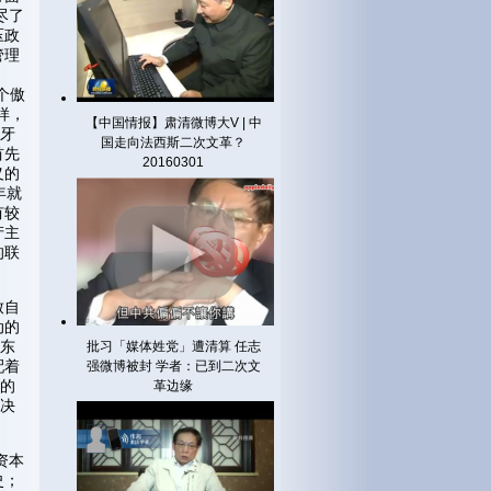
尽了
压政
管理
个傲
样，
【中国情报】肃清微博大V | 中
匈牙
国走向法西斯二次文革？
首先
20160301
义的
年就
有较
产主
的联
致自
动的
，东
批习「媒体姓党」遭清算 任志
配着
强微博被封 学者：已到二次文
动的
革边缘
而决
资本
史；