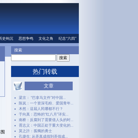
口
历史钩沉
文化之角
思想争鸣
纪念“六四”
文化之角
人权信息
纪念“六四”
搜索
热门转载
文章
梁京： “巴拿马文件”对中国...
陈岚：一个资深毛粉、爱国青年...
木然：這屆人民哪都不行？
于向真：恐怖的“红八月”详实...
南桥：反腐到了需要借人头的时...
胥志义：中国正处于重大变化的...
莫之許：孤獨的勇士
林围
孔捷生: 从弄真成假到弄假成...