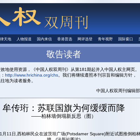
律天地
法律天地
人物报道
人物报道
国内来信
国内来信
香港普选
香港普选
网评选登
网评选登
青年视野
青年视野
国际窗口
国际窗
人权信息
敬告读者
首页
关于我们
投稿信箱
中国人权
有效地使用资源，《中国人权双周刊》从第181期起并入中国人权主网页。
是：
http://www.hrichina.org/chs
。我们将继续遵照本刊宗旨和编辑方针，
既往地为读者服务。
中国人权双周刊编辑部
牟传珩：苏联国旗为何缓缓而降
——柏林墙倒塌新反思（图）
11月11日,西柏林民众在波茨坦广场(Potsdamer Square)附近试图推倒柏
牆。(法新社图片)