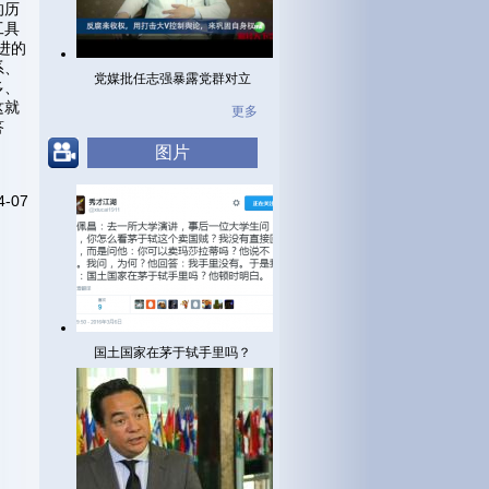
的历
工具
进的
系、
党媒批任志强暴露党群对立
多、
这就
更多
答
图片
4-07
国土国家在茅于轼手里吗？