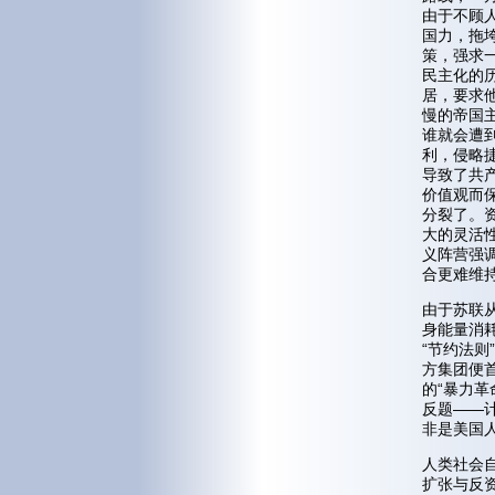
由于不顾
国力，拖
策，强求
民主化的
居，要求
慢的帝国
谁就会遭
利，侵略
导致了共
价值观而
分裂了。
大的灵活
义阵营强
合更难维
由于苏联
身能量消
“节约法
方集团便
的“暴力
反题——
非是美国
人类社会
扩张与反