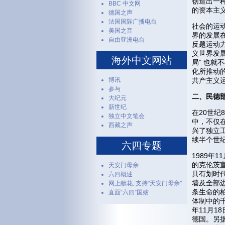
创造出一
BBC 中文网
的资本主
德国之声
法国国际广播电台
社会的运
美国之音
界的发展
自由亚洲电台
反题运动
义世界发
海外中文网站
局” 也就
化所推动
博讯
共产主义运
参与
二、民德
大纪元
新世纪
在20世
独立中文笔会
中，不仅
西藏之声
兴了独立
续半个世
六四专题
1989年
的克伦茨
天安门母亲
具有划时
六四概述
墙及全部边
网上献花, 支持"天安门母亲"
条生命的
直面“六四”国殇
体制中的
年11月1
德国。另