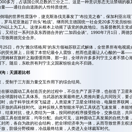
1000多万，占该国公民总数的三分之二。这是一种意识形态无法禁锢的极
力量——通往自由道路的人性特质使然。
”倒塌的世界性震荡中，捷克斯洛伐克暴发了“布拉克之春”，保加利亚出现
”，罗马尼亚激起了街头“枪战”。继而民主德国统一社会党20多万党员纷纷
70%以上为工人。这便从根本上动摇了该党的执政地位。当基督教民主党
，又经过一系列涉及东西德合并的“二加四会谈”。1990年7月1日，两德
最终导致两德完全合并。
12月25日，作为“雅尔塔格局”的东方领袖苏联正式解体，全世界所有电视观
烁的荧光屏上，目视了本世纪最令人震惊，然而也是最让人心酸的一幕—
克理姆林宫旗杆之巅缓缓而降。那一刻，全球许许多多列宁主义者不禁心
泪下。随后，东欧所有列宁主义国家纷纷走向不归路。
壕沟：天涯若比邻
束，受制于三方面力量交互作用下的综合结局。
类在驱动圆动工具创造历史的过程中，不仅生产了原子弹，也创造了卫星
的全球圆转动工具体系。当武器的发展最终把人类推向要么共同毁灭，要
同时，由于科学技术突飞猛进，人类迎来了卫星全球转动，电脑世界联网
面开放的高科技时代。这种反映人类智能水平的工具状态飞速发展，本能
障，结束对抗，使人类结为一体，按同样的程序接受指令，交换信息，共
动圆工具创造财富，均等分配。由此可见，这种圆动工具发展的自然力量
互封闭，各自为政的社会结构，把全球经济串为一体，从而导致世界主权
开放，阶级分野模糊，冷战最终结束，人类进入全球裁军时代。