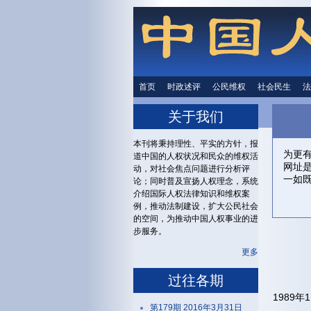
首页
时政述评
时政述评
公民维权
公民维权
社会民生
社会民生
法
关于我们
本刊将秉持理性、平实的方针，报
为更
道中国的人权状况和民众的维权活
网址
动，对社会焦点问题进行分析评
一如
论；同时普及宣扬人权理念，系统
介绍国际人权法律知识和维权案
例，推动法制建设，扩大公民社会
的空间，为推动中国人权事业的进
步服务。
更多
过往各期
1989年
第179期 2016年3月31日