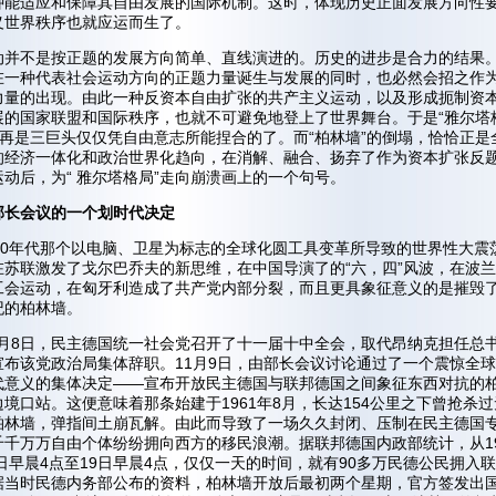
种能适应和保障其自由发展的国际机制。这时，体现历史正面发展方向性
义世界秩序也就应运而生了。
动并不是按正题的发展方向简单、直线演进的。历史的进步是合力的结果
在一种代表社会运动方向的正题力量诞生与发展的同时，也必然会招之作
力量的出现。由此一种反资本自由扩张的共产主义运动，以及形成扼制资
展的国家联盟和国际秩序，也就不可避免地登上了世界舞台。于是“雅尔塔
不再是三巨头仅仅凭自由意志所能捏合的了。而“柏林墙”的倒塌，恰恰正是
的经济一体化和政治世界化趋向，在消解、融合、扬弃了作为资本扩张反
动后，为“ 雅尔塔格局”走向崩溃画上的一个句号。
部长会议的一个划时代决定
纪80年代那个以电脑、卫星为标志的全球化圆工具变革所导致的世界性大震
在苏联激发了戈尔巴乔夫的新思维，在中国导演了的“六，四”风波，在波
工会运动，在匈牙利造成了共产党内部分裂，而且更具象征意义的是摧毁
纪的柏林墙。
11月8日，民主德国统一社会党召开了十一届十中全会，取代昂纳克担任总
宣布该党政治局集体辞职。11月9日，由部长会议讨论通过了一个震惊全
代意义的集体决定——宣布开放民主德国与联邦德国之间象征东西对抗的
境口站。这便意味着那条始建于1961年8月，长达154公里之下曾抢杀
柏林墙，弹指间土崩瓦解。由此而导致了一场久久封闭、压制在民主德国
千千万万自由个体纷纷拥向西方的移民浪潮。据联邦德国内政部统计，从19
8日早晨4点至19日早晨4点，仅仅一天的时间，就有90多万民德公民拥入
据当时民德内务部公布的资料，柏林墙开放后最初两个星期，官方签发出