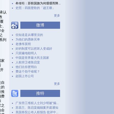
牟传珩：苏联国旗为何缓缓而降...
史照：四面楚歌的「趙王爺」
开承认
更多
教
颠覆
微博
士、
率全
纪
但知道是从哪里没的
一系列
为他们的愚昧买单
老佛爷英明
好的制度可以把坏人变成好
只因遍地聪明人
中国是世界最大民主国家
国家
人权捍卫者陈启棠
斯
他们比你更明白
拉开
费这个劲干啥呢？
赵国上市公司
连自
更多
往的
所推
推特
消费
加
广东劳工维权人士刘少明被“煽...
家之
苏昌兰、陈启棠煽颠案开庭通知
地会
美国务院公布人权报告 批评中...