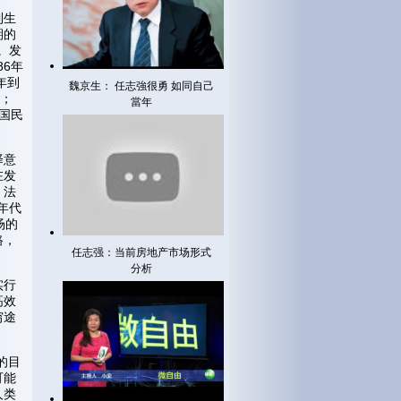
到生
期的
。发
86年
年到
魏京生： 任志強很勇 如同自己
番；
當年
近国民
择意
在发
；法
年代
场的
路，
任志强：当前房地产市场形式
分析
实行
高效
穷途
的目
可能
人类