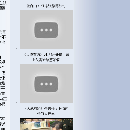
在认
微自由： 任志强微博被封
同毁
平演
“不
更冷
《大炮有约》01 尼玛开撸，戴
而一
上头套谁敢惹咱俩
展规
完全
，逆
致使
自然
场平
为首
为基
断权
《大炮有约》任志强：不怕向
。
任何人开炮
资本
错误
方面