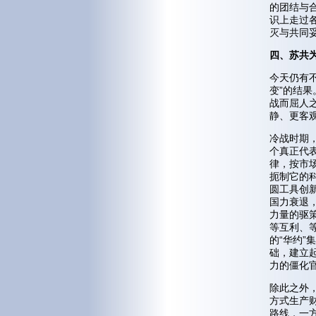
的团结与
识上走过
灭与共同
四、苏共
今天仍有
变”的结果
战而屈人
静、更客
冷战时期
个真正代
律，按市
扼制它的
圆工具创
国力衰退
力量的驱
等互利、
的“华约”
础，建立
力的僵化
除此之外
方式生产
路线，一