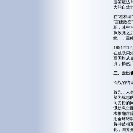
游签证达
大的自然
在“柏林墙
“宫廷政变
职，其中
执政党之后
统一，
1991年
在跳跃闪
联国旗从
湃，悄然
三、走出
冷战的结
首先，人
脑为标志
同妥协的
讯信息全
求推翻屏
用全球转
将冲破相
化，国界