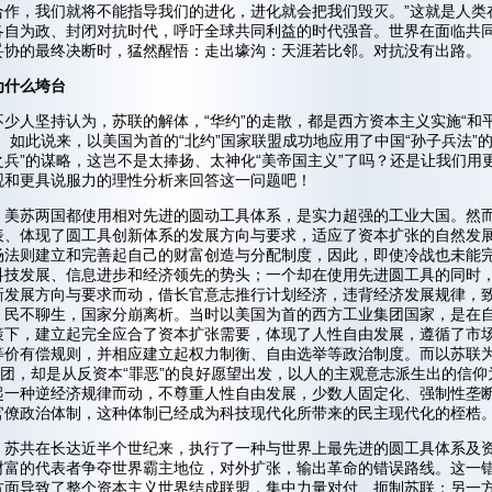
合作，我们就将不能指导我们的进化，进化就会把我们毁灭。”这就是人类
各自为政、封闭对抗时代，呼吁全球共同利益的时代强音。世界在面临共
妥协的最终决断时，猛然醒悟：走出壕沟：天涯若比邻。对抗没有出路。
为什么垮台
不少人坚持认为，苏联的解体，“华约”的走散，都是西方资本主义实施“和
。如此说来，以美国为首的“北约”国家联盟成功地应用了中国“孙子兵法”的
之兵”的谋略，这岂不是太捧扬、太神化“美帝国主义”了吗？还是让我们用
观和更具说服力的理性分析来回答这一问题吧！
，美苏两国都使用相对先进的圆动工具体系，是实力超强的工业大国。然
表、体现了圆工具创新体系的发展方向与要求，适应了资本扩张的自然发
场法则建立和完善起自己的财富创造与分配制度，因此，即使冷战也未能
科技发展、信息进步和经济领先的势头；一个却在使用先进圆工具的同时
新发展方向与要求而动，借长官意志推行计划经济，违背经济发展规律，
，民不聊生，国家分崩离析。当时以美国为首的西方工业集团国家，是在
策下，建立起完全应合了资本扩张需要，体现了人性自由发展，遵循了市
等价有偿规则，并相应建立起权力制衡、自由选举等政治制度。而以苏联
集团，却是从反资本“罪恶”的良好愿望出发，以人的主观意志派生出的信仰
起一种逆经济规律而动，不尊重人性自由发展，少数人固定化、强制性垄
官僚政治体制，这种体制已经成为科技现代化所带来的民主现代化的桎梏
，苏共在长达近半个世纪来，执行了一种与世界上最先进的圆工具体系及
财富的代表者争夺世界霸主地位，对外扩张，输出革命的错误路线。这一
方面导致了整个资本主义世界结成联盟，集中力量对付、扼制苏联；另一