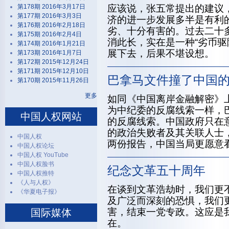
第178期 2016年3月17日
应该说，张五常提出的建议
第177期 2016年3月3日
济的进一步发展多半是有利
第176期 2016年2月18日
劣、十分有害的。过去二十
第175期 2016年2月4日
消此长，实在是一种“劣币驱
第174期 2016年1月21日
展下去，后果不堪设想。
第173期 2016年1月7日
第172期 2015年12月24日
第171期 2015年12月10日
巴拿马文件撞了中国
第170期 2015年11月26日
更多
如同《中国离岸金融解密》上
为中纪委的反腐线索一样，
中国人权网站
的反腐线索。中国政府只在
的政治失败者及其关联人士，
中国人权
两份报告，中国当局更愿意看
中国人权论坛
中国人权 YouTube
中国人权脸书
纪念文革五十周年
中国人权推特
《人与人权》
在谈到文革浩劫时，我们更
《华夏电子报》
及广泛而深刻的恐惧，我们
害，结束一党专政。这应是
国际媒体
在。