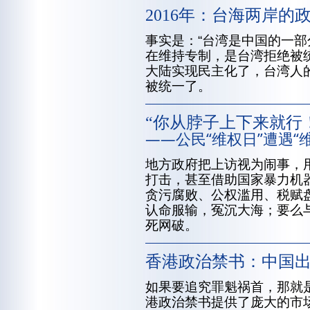
2016年：台海两岸的
事实是：“台湾是中国的一部
在维持专制，是台湾拒绝被
大陆实现民主化了，台湾人
被统一了。
“你从脖子上下来就行
——公民“维权日”遭遇“
地方政府把上访视为闹事，用
打击，甚至借助国家暴力机
贪污腐败、公权滥用、税赋
认命服输，冤沉大海；要么与
死网破。
香港政治禁书：中国
如果要追究罪魁祸首，那就
港政治禁书提供了庞大的市