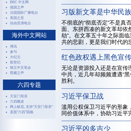
BBC 中文网
德国之声
习版新文革是中华民
法国国际广播电台
美国之音
不彻底的“彻底否定”不是真
自由亚洲电台
面、东拼西凑的新文革却依
海外中文网站
劫”。在文革五十年之际面
共的悲剧，更是我们时代的
博讯
参与
红色政权遇上黑色宣
大纪元
新世纪
无论是资源投入还是在宣传
独立中文笔会
西藏之声
中共，近几年却频频遭遇“黑
胜利。
六四专题
习近平保卫战
天安门母亲
六四概述
滥用公权保卫习近平的形象
网上献花, 支持"天安门母亲"
直面“六四”国殇
同价值体系中，协助习近平
习近平凶多吉少