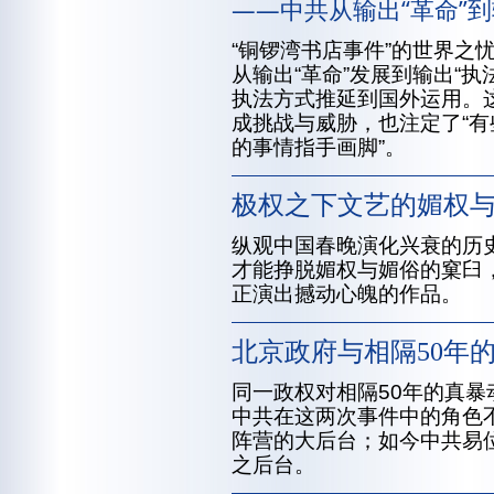
——中共从输出“革命”到
“铜锣湾书店事件”的世界之
从输出“革命”发展到输出“
执法方式推延到国外运用。
成挑战与威胁，也注定了“
的事情指手画脚”。
极权之下文艺的媚权
纵观中国春晚演化兴衰的历
才能挣脱媚权与媚俗的窠臼
正演出撼动心魄的作品。
北京政府与相隔50年
同一政权对相隔50年的真
中共在这两次事件中的角色
阵营的大后台；如今中共易
之后台。