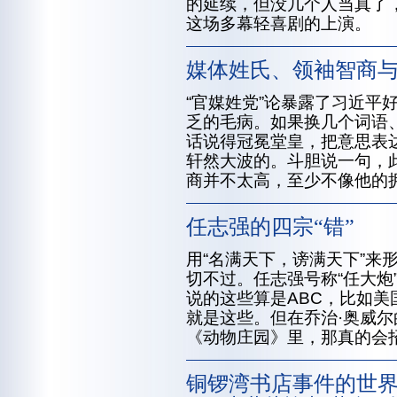
的延续，但没几个人当真了
这场多幕轻喜剧的上演。
媒体姓氏、领袖智商
“官媒姓党”论暴露了习近平
乏的毛病。如果换几个词语
话说得冠冕堂皇，把意思表
轩然大波的。斗胆说一句，
商并不太高，至少不像他的
任志强的四宗“错”
用“名满天下，谤满天下”来
切不过。任志强号称“任大炮
说的这些算是ABC，比如
就是这些。但在乔治·奥威尔
《动物庄园》里，那真的会
铜锣湾书店事件的世