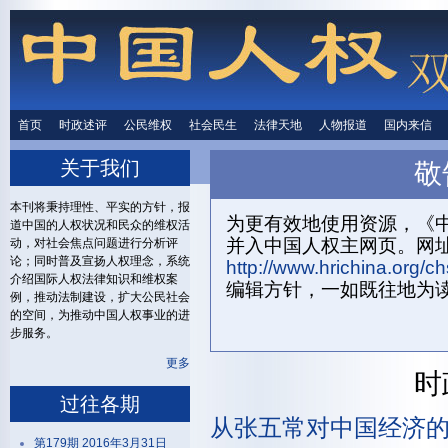
首页
时政述评
时政述评
公民维权
公民维权
社会民生
社会民生
法律天地
法律天地
人物报道
人物报道
国内来信
国内来
关于我们
敬
首页
关
本刊将秉持理性、平实的方针，报
为更有效地使用资源，《中
道中国的人权状况和民众的维权活
并入中国人权主网页。网
动，对社会焦点问题进行分析评
论；同时普及宣扬人权理念，系统
http://www.hrichina.org/ch
介绍国际人权法律知识和维权案
编辑方针，一如既往地为
例，推动法制建设，扩大公民社会
的空间，为推动中国人权事业的进
步服务。
更多
时
过往各期
从张五常对中国经济
第179期 2016年3月31日