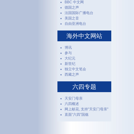
BBC 中文网
德国之声
法国国际广播电台
美国之音
自由亚洲电台
海外中文网站
博讯
参与
大纪元
新世纪
独立中文笔会
西藏之声
六四专题
天安门母亲
六四概述
网上献花, 支持"天安门母亲"
直面“六四”国殇