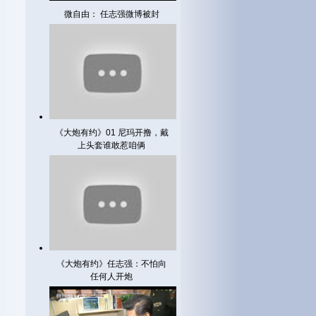
微自由： 任志强微博被封
《大炮有约》01 尼玛开撸，戴
上头套谁敢惹咱俩
《大炮有约》任志强：不怕向
任何人开炮