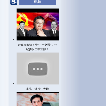
视频
时事大家谈：赞“一士之谔”，中
纪委反击中宣部？
小品：讨伐任大炮