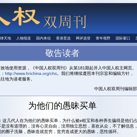
律天地
法律天地
人物报道
人物报道
国内来信
国内来信
香港普选
香港普选
网评选登
网评选登
青年视野
青年视野
国际窗口
国际窗
人权信息
敬告读者
首页
关于我们
投稿信箱
中国人权
有效地使用资源，《中国人权双周刊》从第181期起并入中国人权主网页。
是：
http://www.hrichina.org/chs
。我们将继续遵照本刊宗旨和编辑方针，
既往地为读者服务。
中国人权双周刊编辑部
为他们的愚昧买单
ji97：这几代人在为他们的愚昧买单，为什么被e租宝和各种养生骗得是他们
不是没有道理的，没有心灵自由，没用独立思想，喜欢从众，不了解信息
闭的圈子洗脑，愚昧造就贫穷，贫穷造成更大的愚昧，恶性循环。