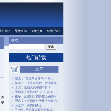
口
历史钩沉
文化之角
思想争鸣
纪念“六四”
文化之角
人权信息
纪念“六四”
搜索
热门转载
文章
梁京： “巴拿马文件”对中国...
陈岚：一个资深毛粉、爱国青年...
木然：這屆人民哪都不行？
于向真：恐怖的“红八月”详实...
南桥：反腐到了需要借人头的时...
占绝
胥志义：中国正处于重大变化的...
，极
莫之許：孤獨的勇士
孔捷生: 从弄真成假到弄假成...