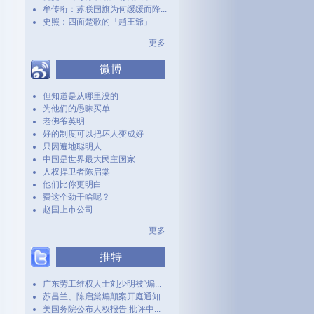
牟传珩：苏联国旗为何缓缓而降...
史照：四面楚歌的「趙王爺」
更多
微博
但知道是从哪里没的
为他们的愚昧买单
老佛爷英明
好的制度可以把坏人变成好
只因遍地聪明人
中国是世界最大民主国家
人权捍卫者陈启棠
他们比你更明白
费这个劲干啥呢？
赵国上市公司
更多
推特
广东劳工维权人士刘少明被“煽...
苏昌兰、陈启棠煽颠案开庭通知
美国务院公布人权报告 批评中...