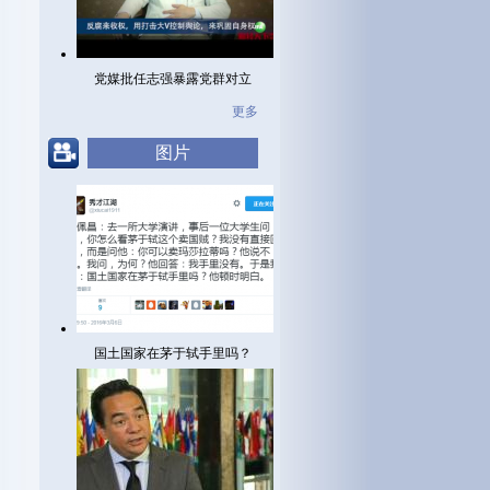
党媒批任志强暴露党群对立
更多
图片
国土国家在茅于轼手里吗？