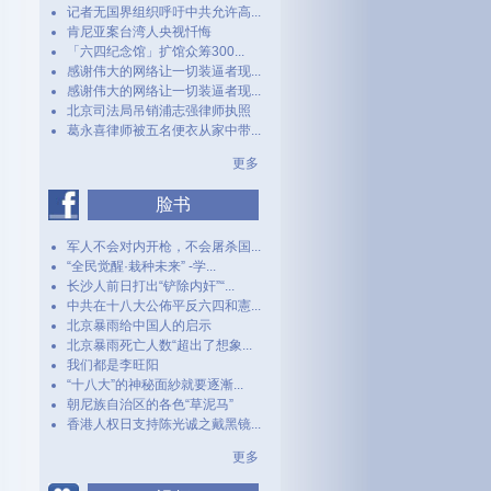
记者无国界组织呼吁中共允许高...
肯尼亚案台湾人央视忏悔
「六四纪念馆」扩馆众筹300...
感谢伟大的网络让一切装逼者现...
感谢伟大的网络让一切装逼者现...
北京司法局吊销浦志强律师执照
葛永喜律师被五名便衣从家中带...
更多
脸书
军人不会对内开枪，不会屠杀国...
“全民觉醒·栽种未来” -学...
长沙人前日打出“铲除内奸”“...
中共在十八大公佈平反六四和憲...
北京暴雨给中国人的启示
北京暴雨死亡人数“超出了想象...
我们都是李旺阳
“十八大”的神秘面紗就要逐漸...
朝尼族自治区的各色“草泥马”
香港人权日支持陈光诚之戴黑镜...
更多