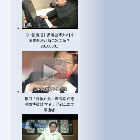
【中国情报】肃清微博大V | 中
国走向法西斯二次文革？
20160301
批习「媒体姓党」遭清算 任志
强微博被封 学者：已到二次文
革边缘