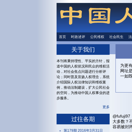
首页
时政述评
时政述评
公民维权
公民维权
社会民生
社会民生
法
关于我们
本刊将秉持理性、平实的方针，报
为更
道中国的人权状况和民众的维权活
网址
动，对社会焦点问题进行分析评
一如
论；同时普及宣扬人权理念，系统
介绍国际人权法律知识和维权案
例，推动法制建设，扩大公民社会
的空间，为推动中国人权事业的进
步服务。
更多
@fufu
过往各期
大多数？
容易被封
第179期 2016年3月31日