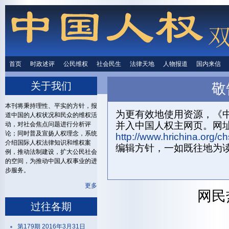
首页
时政述评
时政述评
公民维权
公民维权
社会民生
社会民生
法律天地
法律天地
人物报道
人物报道
国内来信
国内来
关于我们
敬
首页
关
本刊将秉持理性、平实的方针，报
为更有效地使用资源，《中
道中国的人权状况和民众的维权活
并入中国人权主网页。网
动，对社会焦点问题进行分析评
论；同时普及宣扬人权理念，系统
http://www.hrichina.org/ch
介绍国际人权法律知识和维权案
编辑方针，一如既往地为
例，推动法制建设，扩大公民社会
的空间，为推动中国人权事业的进
步服务。
更多
网民
过往各期
第179期 2016年3月31日