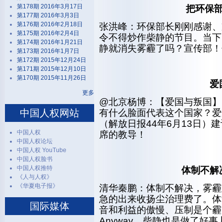
第178期 2016年3月17日
把环保
第177期 2016年3月3日
第176期 2016年2月18日
张洪峰：环保部长刚刚感谢、
第175期 2016年2月4日
令不得炒作柴静的节目。当下
第174期 2016年1月21日
静就消失雾霾了吗？宣传部！
第173期 2016年1月7日
第172期 2015年12月24日
第171期 2015年12月10日
第170期 2015年11月26日
爱
更多
@北京杨博：【爱国与叛国】
中国人权网站
有什么脸面代表这个国家？爱
（解放日报44年6月13日）
中国人权
席的教导！
中国人权论坛
中国人权 YouTube
中国人权脸书
中国人权推特
体制不解
《人与人权》
《华夏电子报》
清华秦鹏：体制不解决，雾霾
急的出来收扬尘治理费了。体
国际媒体
音和利益的傲慢、压制是个霾，
Anyway，柴静也是做了好