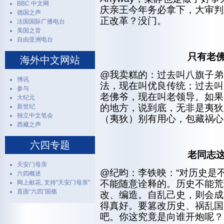
BBC 中文网
庆亲王今年务必拿下，大审判
德国之声
正改革？没门。
法国国际广播电台
美国之音
自由亚洲电台
只有老
海外中文网站
@我卖糕的：过去叫八旗子弟
博讯
法，现在叫优良传统；过去叫
参与
老佛爷，现在叫老领导。如果
大纪元
的地方，说到底，无非是夷狄
新世纪
独立中文笔会
（夷狄）别有用心，包藏祸心
西藏之声
六四专题
老同志
天安门母亲
@纪昀：李铁映：“对历史是不
六四概述
不能随意诠释的。历史不能荒
网上献花, 支持"天安门母亲"
直面“六四”国殇
改、编造。自乱己史，则会成
得真好。要篡改历史、祸乱国
吧。你这究竟是向谁开炮呢？