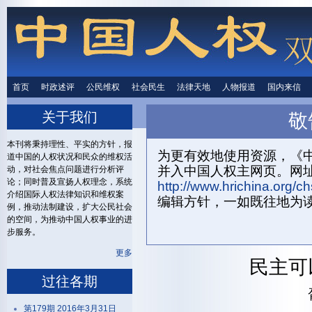
首页
时政述评
时政述评
公民维权
公民维权
社会民生
社会民生
法律天地
法律天地
人物报道
人物报道
国内来信
国内来
关于我们
敬
首页
关
本刊将秉持理性、平实的方针，报
为更有效地使用资源，《中
道中国的人权状况和民众的维权活
并入中国人权主网页。网
动，对社会焦点问题进行分析评
论；同时普及宣扬人权理念，系统
http://www.hrichina.org/ch
介绍国际人权法律知识和维权案
编辑方针，一如既往地为
例，推动法制建设，扩大公民社会
的空间，为推动中国人权事业的进
步服务。
更多
民主可
过往各期
第179期 2016年3月31日