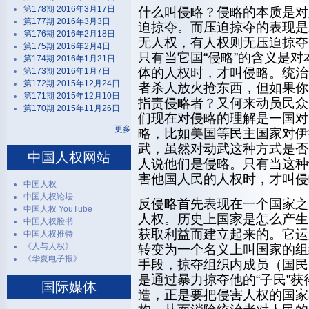
第178期 2016年3月17日
什么叫侵略？侵略的本质是对
第177期 2016年3月3日
迫掠夺。而压迫掠夺的表现是
第176期 2016年2月18日
无人权，有人权则无压迫掠夺
第175期 2016年2月4日
只有当它国“侵略”的含义是
第174期 2016年1月21日
体的人权时，才叫侵略。统治
第173期 2016年1月7日
第172期 2015年12月24日
者杀人放火抢东西，但如果你
第171期 2015年12月10日
指责侵略者？又何来动员民众
第170期 2015年11月26日
们现在对侵略的理解是一国对
更多
略，比如美国等民主国家对伊
武，虽然对动武这种方式是否
中国人权网站
人说他们是侵略。只有当这种
害他国人民的人权时，才叫侵
中国人权
中国人权论坛
反侵略首先表现在一个国家之
中国人权 YouTube
人权。历史上国家是怎么产生
中国人权脸书
获取利益而建立起来的。它运
中国人权推特
《人与人权》
转变为一个名义上叫国家的组织
《华夏电子报》
手段，掠夺组织内成员（国民
是通过暴力掠夺他的“子民”
国际媒体
造，正是要把侵害人权的国家