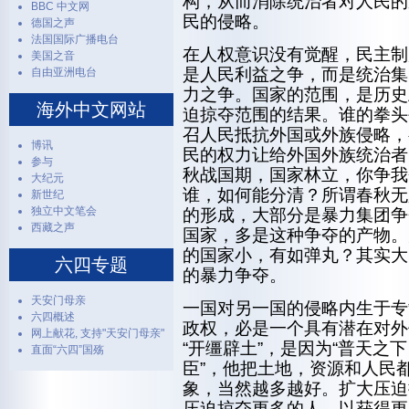
构，从而消除统治者对人民的
BBC 中文网
民的侵略。
德国之声
法国国际广播电台
在人权意识没有觉醒，民主制
美国之音
是人民利益之争，而是统治集
自由亚洲电台
力之争。国家的范围，是历史
海外中文网站
迫掠夺范围的结果。谁的拳头
召人民抵抗外国或外族侵略，
博讯
民的权力让给外国外族统治者
参与
秋战国期，国家林立，你争我
大纪元
谁，如何能分清？所谓春秋无
新世纪
独立中文笔会
的形成，大部分是暴力集团争
西藏之声
国家，多是这种争夺的产物。
的国家小，有如弹丸？其实大
六四专题
的暴力争夺。
天安门母亲
一国对另一国的侵略内生于专
六四概述
政权，必是一个具有潜在对外
网上献花, 支持"天安门母亲"
“开缰辟土”，是因为“普天之
直面“六四”国殇
臣”，他把土地，资源和人民
象，当然越多越好。扩大压迫
压迫掠夺更多的人，以获得更