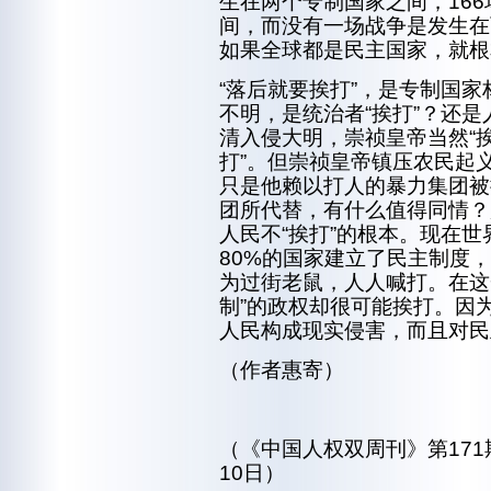
生在两个专制国家之间，16
间，而没有一场战争是发生在
如果全球都是民主国家，就根
“落后就要挨打”，是专制国家
不明，是统治者“挨打”？还是
清入侵大明，崇祯皇帝当然“挨
打”。但崇祯皇帝镇压农民起义
只是他赖以打人的暴力集团被
团所代替，有什么值得同情？
人民不“挨打”的根本。现在
80%的国家建立了民主制度
为过街老鼠，人人喊打。在这一
制”的政权却很可能挨打。因
人民构成现实侵害，而且对民
（作者惠寄）
（《中国人权双周刊》第171期 
10日）