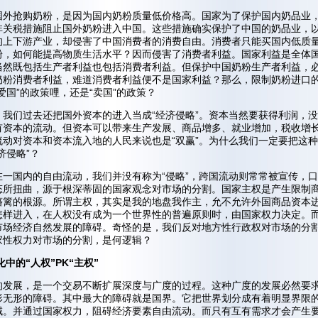
国外抢购奶粉，是因为国内奶粉质量低价格高。国家为了保护国内奶品业
非关税措施阻止国外奶粉进入中国。这些措施确实保护了中国的奶品业，
的上下游产业，却侵害了中国消费者的消费自由。消费者只能买国内低质
粉，如何能提高物质生活水平？因而侵害了消费者利益。国家利益是全体
当然既包括生产者利益也包括消费者利益。但保护中国奶粉生产者利益，
奶粉消费者利益，难道消费者利益便不是国家利益？那么，限制奶粉进口
爱国”的政策哩，还是“卖国”的政策？
，我们过去还把国外资本的进入当成“经济侵略”。资本当然要获得利润，
有资本的流动。但资本可以带来生产发展、商品增多、就业增加，税收增
流动对资本和资本流入地的人民来说也是“双赢”。为什么我们一定要把这
济侵略”？
在一国内的自由流动，我们并没有称为“侵略”，跨国流动则常常被宣传，
态所扭曲，源于根深蒂固的国家观念对市场的分割。国家主权是产生限制
藩篱的根源。所谓主权，其实是我的地盘我作主，允不允许外国商品资本
怎样进入，在人权没有成为一个世界性的普遍原则时，由国家权力决定。
市场经济自然发展的障碍。奇怪的是，我们反对地方性行政权对市场的分
家性权力对市场的分割，是何逻辑？
中的“人权”PK“主权”
的发展，是一个交易不断扩展深度与广度的过程。这种广度的发展必然要
形无形的障碍。其中最大的障碍就是国界。它把世界划分成有着明显界限
域。并通过国家权力，阻碍经济要素自由流动。而只有互有需求才会产生