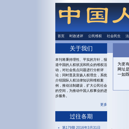
首页
时政述评
时政述评
公民维权
公民维权
社会民生
社会民生
法
关于我们
本刊将秉持理性、平实的方针，报
为更
道中国的人权状况和民众的维权活
网址
动，对社会焦点问题进行分析评
一如
论；同时普及宣扬人权理念，系统
介绍国际人权法律知识和维权案
例，推动法制建设，扩大公民社会
的空间，为推动中国人权事业的进
步服务。
更多
过往各期
第179期 2016年3月31日