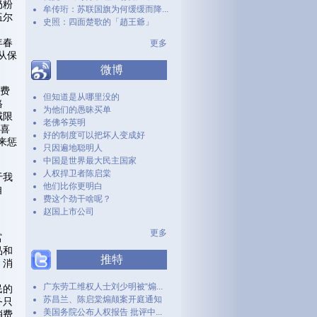
奶粉
牟传珩：苏联国旗为何缓缓而降...
伍尔
史照：四面楚歌的「趙王爺」
年春
更多
从保
微博
消费
但知道是从哪里没的
格
为他们的愚昧买单
域限
老佛爷英明
他喜
好的制度可以把坏人变成好
来惩
只因遍地聪明人
中国是世界最大民主国家
人权捍卫者陈启棠
于我
他们比你更明白
自
费这个劲干啥呢？
赵国上市公司
更多
富
品和
推特
，消
广东劳工维权人士刘少明被“煽...
民的
苏昌兰、陈启棠煽颠案开庭通知
务只
美国务院公布人权报告 批评中...
消费