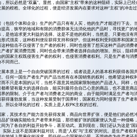
，所以必然是“双赢”。显然，由国家“主权”带来的这种阻碍，实际上已经
发展的桎梏。全球化的过程，便是经济发展内在要求对这种“主权”的冲击过
者（包括个体和企业）生产的产品只有有人买，他的生产才能进行下去。
力提高，狭窄的地域和有限的消费群体无法消化他的产品时，寻找更广的
体，是他追求更大利益的选择。这是不是他的权利，当然是。只要他没有
的形式强卖，这种权利便应获得支持和保护。但这种权利受到国界和国家
而这种狙击不仅侵害了生产者的权利，同时也侵害了想买这种产品的消费
生产者扩展消费范围，同时也会带来消费者选择自由的增加。所以，阻碍
动的国家主权既侵害生产者的权利，也侵害消费者权利。只是生产者与消
份不同而已。
发展本质上是一个自由突破国界的过程，或者说是人的基本权利获得各国
程。任何一国生产者生产的产品当然有在本国销售的权利，他希望这种权
家而不只是本国的认可，当然不愿意其他国家限制他的产品进入。同样，
者都希望有最大的选择自由，能买到最符合自己心意的商品，也不愿意商
国界的限制。介于生产者与消费者之间的商业，由于能同时满足生产者与
而获得蓬勃发展，当这种发展受制于国界时，国家权力同时侵害了生产者
利。所以全球化的过程，实质上是人权PK主权的过程。
国家，其技术生产能力首先获得发展，商品向世界扩张，便是他们的必然
商品扩张确实能给生产者带来利益，那些被扩张的国家便认为是一种侵略
之间为了各自的利益开始争斗，甚至动武。直到现在，我们还认为这是“国
。实际上这不是国家利益对抗，而是“人权”与“主权”的对抗。是生产者权
利在地域上普遍化的诉求。即任何一个国家的公民，不管他作为生产者还