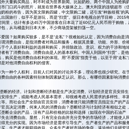
国外大量购买商品，时不时成为世界新闻。比如奶粉。两个中国人为抢购
超市门口武斗的照片，就发在世界各大媒体之上。澳大利亚的连锁超市（
购奶粉的布告，因为英文限购四罐，中文限购二罐，还引发“种族歧视”的风
出国旅行，似乎不是游玩，而是“扫货”。据日本电视台的节目称，2015
时间里，估计有多达45万中国游客在日本花了近60亿元人民币用于购物，
牌包，从马桶盖到日本大米，不少商场货架被扫荡一空。
不爱国？如果购买较多，是不是“走私”？很难如此认定，因为消费自由是
所谓消费自由，是指消费者对商品和服务，根据其质量、功能、外形、价
基于个人喜好和利益的选择和购买，并排除政治、意识、权力的干涉和地
费者有了消费自由。消费自由是人的基本权利。中国人到国外“扫货”，是
，购买是他消费自由权利的体现。用“不爱国”指责于他，以至于用“走私”
都是对他消费自由权利的侵害。
作为一种个人权利，目前人们对其的讨论并不多，理论界也很少研究。在
消费自由的各种因素特别体制因素缺乏认识。那么，有哪些因素影响消费
或垄断的经济。计划和垄断经济都是生产决定消费。计划经济是官员安排生
员安排生产，或能考虑人民基本需求，却很难考虑人民需求的多样性、丰
性等。而社会生产全部由官员安排，消费者便只能消费官员指定生产的产
于官员决定消费，何来人民的消费自由？垄断经济与计划经济有相似之处
买垄断企业的产品，没有产品和价格的比较和选择（如现在中国的石油产
样失去消费自由。显然，只有完全自由并充分竞争的市场经济，才能使人
获得充分的实现。因为市场经济是需求引导生产。生产者生产的产品和服
意买，生产者才能获得收益。众多生产者对市场的争夺，逼迫他们去研究