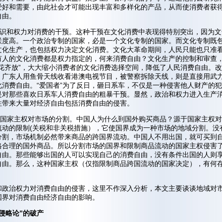
爱好和需要，由此社会才可能出现丰富和多样化的产品，从而使消费者获
自由。
意识和权力对消费的干预。这种干预在文化消费中表现得特别突出，因为文
联度高。一个政治专制的国家，必是一个文化专制的国家。而文化专制既
文化生产，也包括权力决定文化消费。文化大革命期间，人民只能也只准
有人的文化消费都是权力指定的，何来消费自由？文化生产的控制和审查
百花齐放”，大大缩小消费者的文化消费选择空间，降低了人民消费自由。
，广东人用鱼骨天线收看港澳电视节目，被警察拆除天线，则是直接用武
化消费自由。“爱国者”为了反日，砸日系车，不仅是一种侵害他人财产的犯
是对那些喜欢日系车人消费自由的粗暴干预。显然，政治和权力进入生产
往带来大量对经济自由包括消费自由的侵害。
和国家主权对市场的分割。中国人为什么到国外购买商品？源于国家主权
流动的限制(关税和非关税措施），它使国界成为一种市场的地域分割。没
分割，市场机制必然带来商品的跨国界流动。中国人不用出国，就可买到
格合理的国外商品。所以分割市场的国界和限制商品流动的国家主权侵害
自由。那些能够出国的人可以实现自己的消费自由，没有条件出国的人则
自由。那么，这种国家主权（仅指限制商品跨国流动的国家决定），有何
和政治权力对消费自由的侵害，这里不作深入分析，本文主要谈谈地域对
国界对消费自由经济自由的影响。
侵略论”的破产