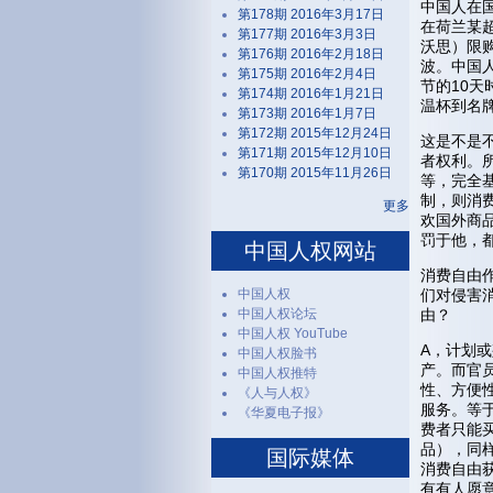
中国人在
第178期 2016年3月17日
在荷兰某
第177期 2016年3月3日
沃思）限
第176期 2016年2月18日
波。中国人
第175期 2016年2月4日
节的10天
第174期 2016年1月21日
温杯到名
第173期 2016年1月7日
第172期 2015年12月24日
这是不是
第171期 2015年12月10日
者权利。
第170期 2015年11月26日
等，完全
制，则消
更多
欢国外商品
罚于他，
中国人权网站
消费自由
中国人权
们对侵害
中国人权论坛
由？
中国人权 YouTube
A，计划
中国人权脸书
产。而官
中国人权推特
性、方便
《人与人权》
服务。等
《华夏电子报》
费者只能
品），同
国际媒体
消费自由
有有人愿