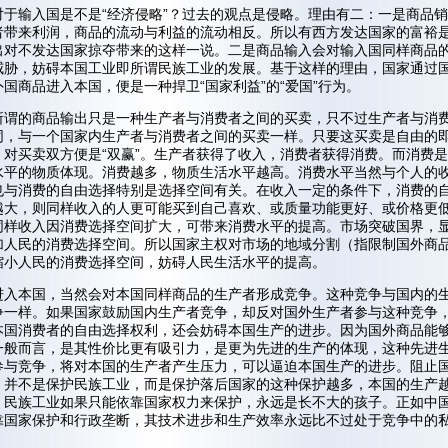
对于输入国是不是“经济侵略”？过去的观点是侵略。理由有二：一是商品
者带来利润，商品的流动与利益的流动相反。所以有西方发达国家的富裕
出对不发达国家掠夺带来的这样一说。二是商品输入会对输入国同样商品
威胁，妨碍本国工业即所谓民族工业的发展。基于这样的理由，国家通过
国商品进入本国，便是一种捍卫“国家利益”的“爱国”行为。
所谓的商品输出只是一种生产者与消费者之间的买卖，只不过生产者与消
同，与一个国家内生产者与消费者之间的买卖一样。只要这买卖是自由的
，对买卖双方便是“双赢”。生产者获得了收入，消费者获得消费。而消费
水平的物质体现。消费越多，物质生活水平越高。消费水平当然与个人的
也与消费的自由选择特别是选择空间有关。在收入一定的条件下，消费的
越大，则同样收入的人更可能买到自己喜欢、或质量功能更好、或价格更
同样收入因消费选择空间扩大，可带来消费水平的提高。市场突破国界，
加人民的消费选择空间。所以国家主权对市场的地域分割（指限制国外商
缩小人民的消费选择空间，妨碍人民生活水平的提高。
进入本国，当然会对本国同样商品的生产者形成竞争。这种竞争与国内的
争一样。如果国家鼓励国内生产者竞争，却反对国外生产者参与这种竞争
本国消费者的自由选择权利，还会妨碍本国生产的进步。因为国外商品能
一般而言，是其性价比更有吸引力，是更为先进的生产的体现，这种先进
参与竞争，将对本国的生产者产生压力，可以逼迫本国生产的进步。阻止
，并不是保护民族工业，而是保护落后国家的这种保护越多，本国的生产
。民族工业如果只能依靠国家权力来保护，永远是长不大的孩子。正如中
靠国家保护和行政垄断，其技术进步和生产效率永远比不过处于竞争中的