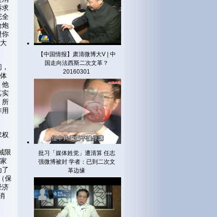
诉求
完全
枪炮
进你
且大
【中国情报】肃清微博大V | 中
国走向法西斯二次文革？
问，
20160301
主体
，他
其实
。所
作用
求权
域限
批习「媒体姓党」遭清算 任志
国家
强微博被封 学者：已到二次文
为了
革边缘
（保
经济
消