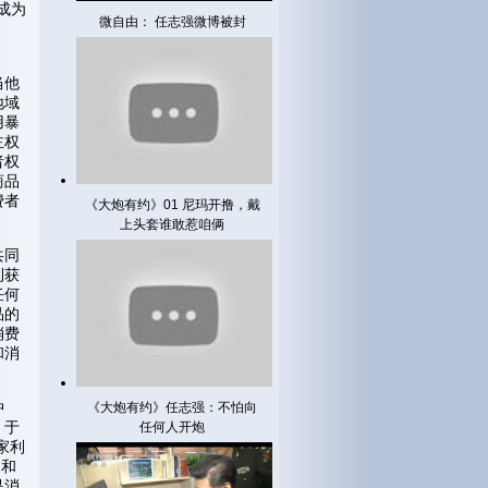
成为
微自由： 任志强微博被封
当他
地域
用暴
主权
者权
商品
费者
《大炮有约》01 尼玛开撸，戴
上头套谁敢惹咱俩
共同
利获
任何
品的
消费
和消
冲
《大炮有约》任志强：不怕向
，于
任何人开炮
家利
利和
是消