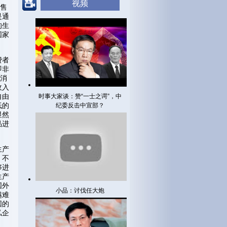
视频
销售
是通
的生
国家
费者
即非
是消
收入
自由
时事大家谈：赞“一士之谔”，中
低的
纪委反击中宣部？
显然
品进
生产
，不
够进
生产
国外
小品：讨伐任大炮
越难
国的
私企