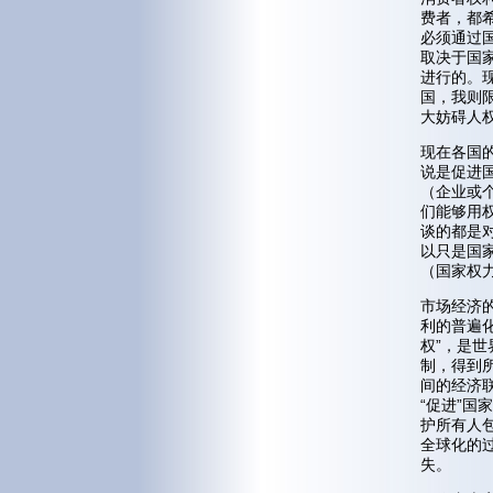
费者，都
必须通过
取决于国
进行的。
国，我则
大妨碍人
现在各国
说是促进
（企业或
们能够用
谈的都是
以只是国
（国家权
市场经济
利的普遍化
权”，是
制，得到
间的经济
“促进”国
护所有人
全球化的过
失。