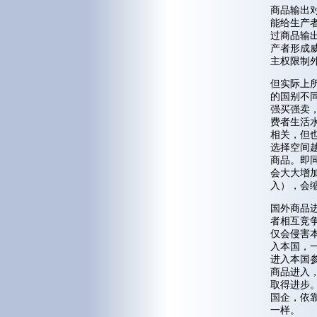
商品输出
能给生产
过商品输
产者形成
主权限制外
但实际上
的国别不
强买强卖
费者生活
相关，但
选择空间
商品。即
会大大增
入），会
国外商品
者相互竞
仅会侵害
入本国，
进入本国
商品进入
取得进步
国企，依
一样。