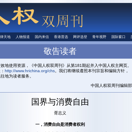
律天地
法律天地
人物报道
人物报道
国内来信
国内来信
香港普选
香港普选
网评选登
网评选登
青年视野
青年视野
国际窗口
国际窗
人权信息
敬告读者
首页
关于我们
投稿信箱
中国人权
有效地使用资源，《中国人权双周刊》从第181期起并入中国人权主网页。
是：
http://www.hrichina.org/chs
。我们将继续遵照本刊宗旨和编辑方针，
既往地为读者服务。
中国人权双周刊编辑部
国界与消费自由
胥志义
一，消费自由是消费者权利