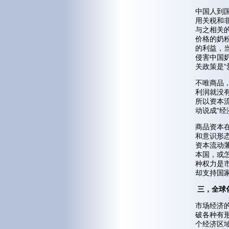
中国人到
用关税和
与之相关
价格的奶
的利益，
侵害中国
关政策是“
不唯商品
利润就没
所以资本
动说成“经
商品资本
和意识形
资本流动
本国，或
种权力是
却支持国
三，全球化
市场经济
破各种有
个经济区