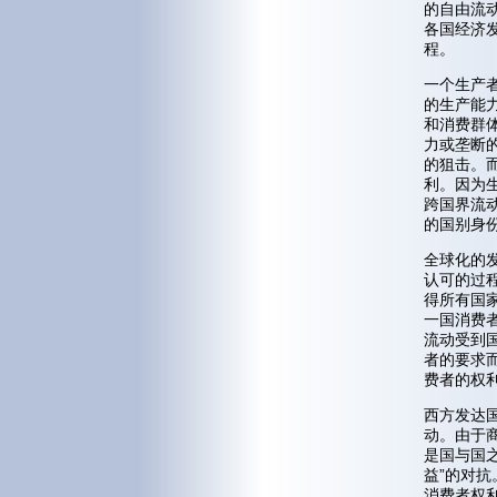
的自由流动
各国经济
程。
一个生产
的生产能
和消费群
力或垄断
的狙击。
利。因为
跨国界流
的国别身
全球化的
认可的过
得所有国
一国消费
流动受到
者的要求
费者的权
西方发达
动。由于
是国与国
益”的对抗
消费者权