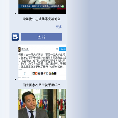
党媒批任志强暴露党群对立
更多
图片
国土国家在茅于轼手里吗？