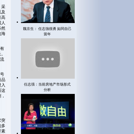
，采
以及
量高
国人
必然
魏京生： 任志強很勇 如同自己
的海
當年
没有
长。
种流
口号
商品
任志强：当前房地产市场形式
进入
分析
而这
割，
求突
的多
要素