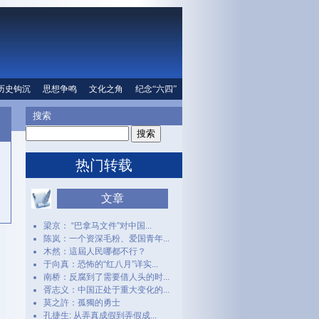
口
历史钩沉
文化之角
思想争鸣
纪念“六四”
文化之角
人权信息
纪念“六四”
搜索
热门转载
文章
梁京： “巴拿马文件”对中国...
陈岚：一个资深毛粉、爱国青年...
木然：這屆人民哪都不行？
于向真：恐怖的“红八月”详实...
南桥：反腐到了需要借人头的时...
胥志义：中国正处于重大变化的...
莫之許：孤獨的勇士
孔捷生: 从弄真成假到弄假成...