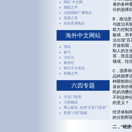
BBC 中文网
者的各种
德国之声
分的选择
法国国际广播电台
美国之音
B，政治
自由亚洲电台
与政治关
权力控制
海外中文网站
板戏，所
法出现“
开放初期
博讯
制人的文
参与
罪，而且
大纪元
领域，往
新世纪
独立中文笔会
C，国界
西藏之声
品跨国界
种限制和
六四专题
喜欢和价
民的消费
天安门母亲
不到这种
六四概述
的意义？
网上献花, 支持"天安门母亲"
经济体制
直面“六四”国殇
的分割即
二，“经济