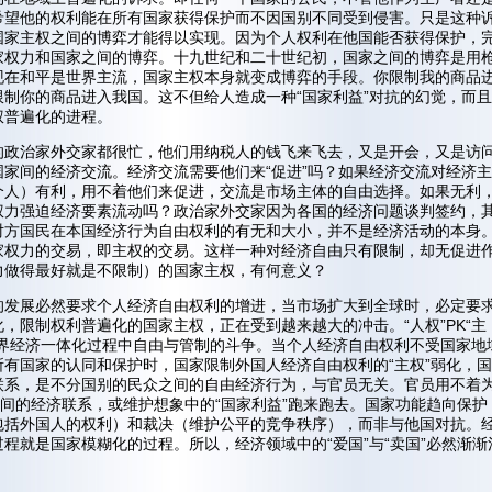
希望他的权利能在所有国家获得保护而不因国别不同受到侵害。只是这种
国家主权之间的博弈才能得以实现。因为个人权利在他国能否获得保护，
家权力和国家之间的博弈。十九世纪和二十世纪初，国家之间的博弈是用
现在和平是世界主流，国家主权本身就变成博弈的手段。你限制我的商品
限制你的商品进入我国。这不但给人造成一种“国家利益”对抗的幻觉，而
权普遍化的进程。
的政治家外交家都很忙，他们用纳税人的钱飞来飞去，又是开会，又是访
国家间的经济交流。经济交流需要他们来“促进”吗？如果经济交流对经济
个人）有利，用不着他们来促进，交流是市场主体的自由选择。如果无利
权力强迫经济要素流动吗？政治家外交家因为各国的经济问题谈判签约，
对方国民在本国经济行为自由权利的有无和大小，并不是经济活动的本身
家权力的交易，即主权的交易。这样一种对经济自由只有限制，却无促进
力做得最好就是不限制）的国家主权，有何意义？
的发展必然要求个人经济自由权利的增进，当市场扩大到全球时，必定要
，限制权利普遍化的国家主权，正在受到越来越大的冲击。“人权”PK“主
世界经济一体化过程中自由与管制的斗争。当个人经济自由权利不受国家地
所有国家的认同和保护时，国家限制外国人经济自由权利的“主权”弱化，
联系，是不分国别的民众之间的自由经济行为，与官员无关。官员用不着
家间的经济联系，或维护想象中的“国家利益”跑来跑去。国家功能趋向保护
包括外国人的权利）和裁决（维护公平的竞争秩序），而非与他国对抗。
程就是国家模糊化的过程。所以，经济领域中的“爱国”与“卖国”必然渐渐