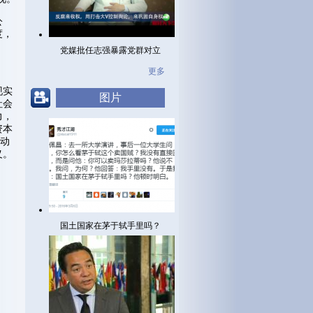
公
度，
党媒批任志强暴露党群对立
更多
现实
图片
社会
力，
资本
不动
义。
国土国家在茅于轼手里吗？