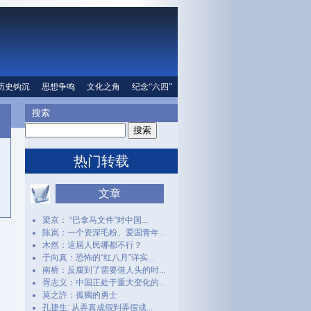
口
历史钩沉
文化之角
思想争鸣
纪念“六四”
文化之角
人权信息
纪念“六四”
搜索
热门转载
文章
梁京： “巴拿马文件”对中国...
陈岚：一个资深毛粉、爱国青年...
木然：這屆人民哪都不行？
于向真：恐怖的“红八月”详实...
南桥：反腐到了需要借人头的时...
胥志义：中国正处于重大变化的...
莫之許：孤獨的勇士
孔捷生: 从弄真成假到弄假成...