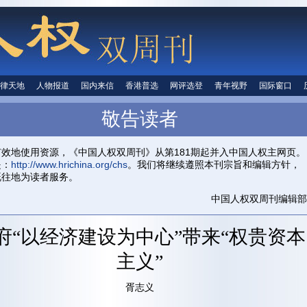
律天地
法律天地
人物报道
人物报道
国内来信
国内来信
香港普选
香港普选
网评选登
网评选登
青年视野
青年视野
国际窗口
国际窗
人权信息
敬告读者
首页
关于我们
投稿信箱
中国人权
有效地使用资源，《中国人权双周刊》从第181期起并入中国人权主网页。
是：
http://www.hrichina.org/chs
。我们将继续遵照本刊宗旨和编辑方针，
既往地为读者服务。
中国人权双周刊编辑部
府“以经济建设为中心”带来“权贵资本
主义”
胥志义