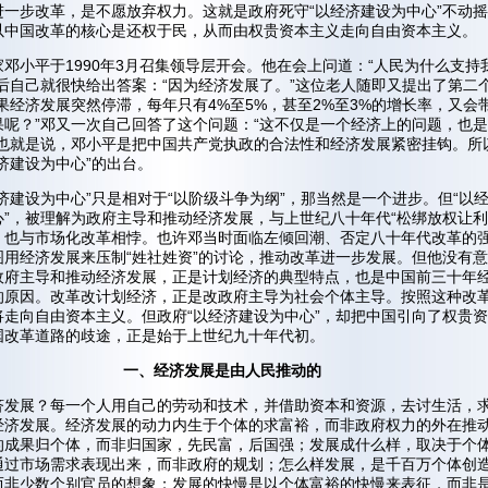
进一步改革，是不愿放弃权力。这就是政府死守“以经济建设为中心”不动
以中国改革的核心是还权于民，从而由权贵资本主义走向自由资本主义。
邓小平于1990年3月召集领导层开会。他在会上问道：“人民为什么支持
然后自己就很快给出答案：“因为经济发展了。”这位老人随即又提出了第二
果经济发展突然停滞，每年只有4%至5%，甚至2%至3%的增长率，又会
果呢？”邓又一次自己回答了这个问题：“这不仅是一个经济上的问题，也
”也就是说，邓小平是把中国共产党执政的合法性和经济发展紧密挂钩。所
济建设为中心”的出台。
济建设为中心”只是相对于“以阶级斗争为纲”，那当然是一个进步。但“以
心”，被理解为政府主导和推动经济发展，与上世纪八十年代“松绑放权让利
，也与市场化改革相悖。也许邓当时面临左倾回潮、否定八十年代改革的
图用经济发展来压制“姓社姓资”的讨论，推动改革进一步发展。但他没有
政府主导和推动经济发展，正是计划经济的典型特点，也是中国前三十年
的原因。改革改计划经济，正是改政府主导为社会个体主导。按照这种改
将走向自由资本主义。但政府“以经济建设为中心”，却把中国引向了权贵
国改革道路的歧途，正是始于上世纪九十年代初。
一、经济发展是由人民推动的
济发展？每一个人用自己的劳动和技术，并借助资本和资源，去讨生活，
经济发展。经济发展的动力内生于个体的求富裕，而非政府权力的外在推
的成果归个体，而非归国家，先民富，后国强；发展成什么样，取决于个
通过市场需求表现出来，而非政府的规划；怎么样发展，是千百万个体创
而非少数个别官员的想象；发展的快慢是以个体富裕的快慢来表征，而非