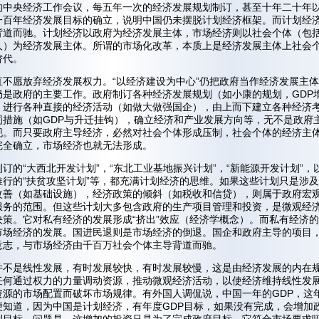
的中央经济工作会议，每五年一次的经济发展规划制订，甚至十年二十年
一百年经济发展目标的确立，说明中国仍未摆脱计划经济框架。而计划经
背道而驰。计划经济以政府为经济发展主体，市场经济则以社会个体（包
人）为经济发展主体。所谓的市场化改革，本质上是经济发展主体上社会
替代。
直不愿放弃经济发展权力。“以经济建设为中心”仍把政府当作经济发展主
仍是政府的主要工作。政府制订各种经济发展规划（如小康的规划，GDP
，进行各种直接的经济活动（如做大做强国企），由上而下建立各种经济
罚措施（如GDP与升迁挂钩），确立经济和产业发展方向等，无不是政府
现。而只要政府主导经济，必然对社会个体形成压制，社会个体的经济主
完全确立，市场经济也就无法形成。
订的“大西北开发计划”，“东北工业基地振兴计划”，“新能源开发计划”，
推行的“扶贫攻坚计划”等，都充满计划经济的思维。如果这些计划只是涉
改善（如基础设施），经济政策的倾斜（如税收和信贷），则属于政府宏
服务的范围。但这些计划大多包含政府的生产项目管理和投资，是微观经
决策。它对私有经济的发展形成“挤出”效应（经济学概念）。而私有经济
市场经济的发展。国进民退则是市场经济的倒退。国企和政府主导的项目
意志，与市场经济由千百万社会个体主导背道而驰。
并不是线性发展，有时发展较快，有时发展较慢，这是由经济发展的内在
任何通过权力的力量调动资源，推动微观经济活动，以使经济维持线性发
资源的市场配置而破坏市场规律。有外国人调侃说，中国一年的GDP，这
便知道，因为中国是计划经济，有年度GDP目标，如果没有完成，会增加