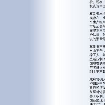
极。现在
权贵资本
权贵资本
实存在。
个生产组
市场还是
在资本主
护法律，
说的那些
权贵资本
自由竞争
榨工人，
垄断压制
国现在的
产者进入
削主要不
政府“以
济组织中
政府经济
甚至对讨
罢工权利
国还出现
汗工厂”