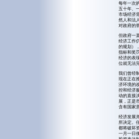
每年一次
五十年、
市场经济
然人和法
对政府的
但政府一
经济工作
的规划）
指标和奖
经济的表
位就无法
我们曾经制
现在正在
济环境的
控和经济
动的直接
展，正是
含有国家
经济发展
所决定。
都将破坏
一月一日