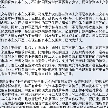
中国的官僚资本主义，不知比国民党时代要厉害多少倍。而官僚资本主义
主义。
主义与原始资本主义不同。马克思所说的那些资本主义罪恶在资本主义初
比如资本家使用童工，克扣工资、延长劳动时间等。但这种罪恶，只表现
织内部。此生产组织与市场中的其它生产组织或生产个体之间仍是平等的
平等的。同时，这种罪恶因其产生于私有企业中，不可能获得政府支持。
义的成熟过程中，受到政府越来越多的约束。如政府制订越来越完善的劳
鼓励工人建立自己的工会组织，以增加工人对抗资本的力量等。所以马克
原始资本主义罪恶，在现在的资本主义国家，已大为消失。
主义的主要特征，是权力在市场中，通过对其它市场主体的打压，破坏市
，来直接或间接获得利益。比如中国现在的国企，其组织内部倒不一定存
其企业的不当得益也不是来自剥削工人，而是来自政府权力支持的行政垄
了市场中生产者之间的自由竞争，带来权力支持的生产者对消费者的掠夺
高油价，便是石油企业对消费者的掠夺。如果国家允许众多生产者包括外
石油行业，实行自由竞争，中国还能有现在的高油价？所以权贵资本主义
是来自生产组织内部，而是来自对自由市场的扭曲。
经济建设中心”不但造成市场扭曲，还会使政府放弃社会管理职能，漠视现
的弱势群体权利，与私有企业中的资本家同穿一条裤子。因为资本家的行
发展目标更重要。中国目前出现大量的讨薪事件，政府并不站在讨薪者一
薪者进行打压。中国到现在还不允许工人建立自己的工会组织，并承认工
。从根本上来说，是政府把经济发展而非把公平当作政府的主要职能。因
了马克思所描述的那种原始资本主义罪恶。即生产组织中的罪恶。如所谓的
。这种罪恶本可由政府来约束纠正，却由于政府把经济发展放在第一位被忽