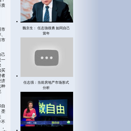
吗？
济质
魏京生： 任志強很勇 如同自己
叫市
當年
存、
有市
自己
是一
决
如买
费者
经济
任志强：当前房地产市场形式
这种
分析
统
和自
，垄
失
并不
），