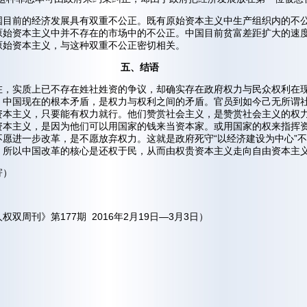
国目前的经济发展具有双重不公正。既有原始资本主义中生产组织内的不
原始资本主义中并不存在的市场中的不公正。中国目前贫富差距扩大的速
原始资本主义，与这种双重不公正密切相关。
五、结语
在，实质上已不存在姓社姓资的争议，却确实存在政府权力与民众权利在
。中国现在的根本矛盾，是权力与权利之间的矛盾。官员到如今己无所谓
资本主义，只要能有权力就行。他们赞赏社会主义，是赞赏社会主义的权
资本主义，是因为他们可以用国家的钱来当资本家。或用国家的权来指挥
不愿进一步改革，是不愿放弃权力。这就是政府死守“以经济建设为中心”
。所以中国改革的核心是还权于民，从而由权贵资本主义走向自由资本主
寄）
权双周刊》第177期 2016年2月19日—3月3日）