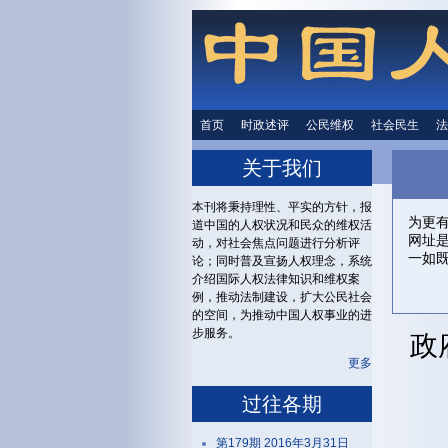
首页
时政述评
时政述评
公民维权
公民维权
社会民生
社会民生
法
关于我们
本刊将秉持理性、平实的方针，报
为更
道中国的人权状况和民众的维权活
网址
动，对社会焦点问题进行分析评
一如
论；同时普及宣扬人权理念，系统
介绍国际人权法律知识和维权案
例，推动法制建设，扩大公民社会
的空间，为推动中国人权事业的进
步服务。
政
更多
过往各期
第179期 2016年3月31日