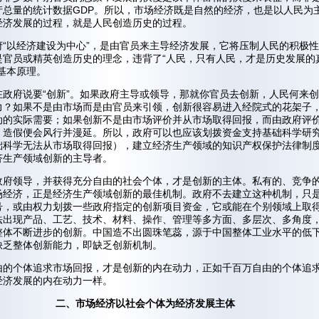
产总量的统计数据GDP。所以，市场经济既是自然的经济，也是以人民为
经济发展的过程，就是人民创造历史的过程。
府“以经济建设为中心”，是由官员来主导经济发展，它将压制人民的积极
是官员或精英创造历史的理念，违背了“人民，只有人民，才是历史发展的
基本原理。
在政府说要“创新”。如果政府主导或领导，那就你官员去创新，人民何来
力？如果不是由市场而是由官员来引领，创新很容易进入经院式的花架子
动的实际需要；如果创新不是由市场评价并从市场取得回报，而由政府评
，造假便会风行并漫延。所以，政府可以也应该划拨资金支持基础科学研
础科学无法从市场取得回报），建立经济生产领域的知识产权保护法律制
济生产领域创新的主导者。
政府领导，并获得充分自由的社会个体，才是创新的主体。私有的、竞争
场经济，正是经济生产领域创新的最佳机制。政府不去建立这种机制，只
号，或由权力划拨一些政府指定的创新项目资金，它或能在个别领域上取
法出现产品、工艺、技术、材料、操作、管理等多方面、多层次、多角度
整体不断进步的创新。中国造不出圆珠笔蕊，源于中国整体工业水平的低
缺乏整体创新能力，即缺乏创新机制。
由的个体追求市场回报，才是创新的内在动力，正如千百万自由的个体追
经济发展的内在动力一样。
二、市场经济以社会个体为经济发展主体