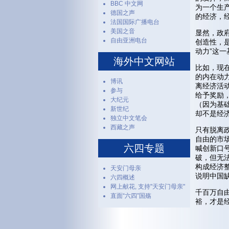
BBC 中文网
为一个生
德国之声
的经济，
法国国际广播电台
美国之音
显然，政
自由亚洲电台
创造性，
动力”这一
海外中文网站
比如，现
的内在动
博讯
离经济活
参与
给予奖励
大纪元
（因为基
新世纪
却不是经
独立中文笔会
西藏之声
只有脱离
自由的市
六四专题
喊创新口
破，但无
构成经济
天安门母亲
说明中国
六四概述
网上献花, 支持"天安门母亲"
千百万自
直面“六四”国殇
裕，才是