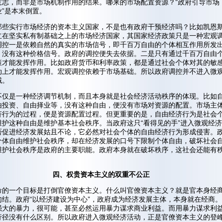
意志，而非是市场机制作用的结果。哪来的市场配置资源？“政府引导市场
业”是本末倒置。
那些实行市场经济的资本主义国家，不是也有政府干预经济吗？比如凯恩
立在坚实私有制基础之上的市场经济国家，其国家经济政策只是一种宏观
调控一是依赖自然的真实的市场信号，即千百万自由的个体相互作用所发
。没有这种价格信号。政府的调控便失去依据。二是只有通过千百万自由
策才能发挥作用。比如政府货币和利率政策，都是通过社会个体对其的敏
动上才能发挥作用。宏观调控依赖于市场基础。所以政府调控并不进入微
域。
不仅是一种经济调节机制，而且本身就是社会经济活动秩序的体现。比如
由投资、自由择业等，没有这种自由，便没有市场对资源的配置。市场主
济行为的过程，便是资源配置过程。但更重要的是，自由经济行为是社会
维护这种自由是维护基本社会秩序。当政府这只“看得见的手”进入微观经
否促进经济发展姑且不论，它必然对社会个体的自由经济行为形成侵害。
个体自由维护社会秩序，却在经济发展的口号下限制个体自由，破坏社会
维护社会秩序是政府的主要职能。政府本身就在破坏秩序，这社会还能有
四、权贵资本主义的双重不公正
命的一个目标是打倒官僚资本主义。什么叫官僚资本主义？就是官本身经
勾结。政府“以经济建设为中心”，政府成为经济发展主体，本身就在经商
强大的暴力，很可能，甚至必然运用暴力谋求商业利益。而用暴力谋求利
行径没有什么区别。所以政府进入微观经济活动，正是官僚资本主义的登