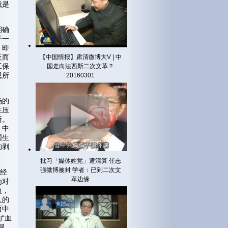
就是
期确
于一
。即
反而
【中国情报】肃清微博大V | 中
工保
国走向法西斯二次文革？
思所
20160301
场的
在压
断。
。中
国生
的剥
批习「媒体姓党」遭清算 任志
强微博被封 学者：已到二次文
有经
革边缘
为对
边，
人的
而中
“血
视。