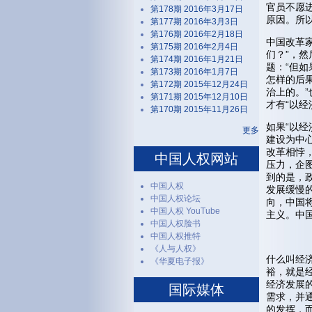
官员不愿
第178期 2016年3月17日
原因。所
第177期 2016年3月3日
第176期 2016年2月18日
中国改革家
第175期 2016年2月4日
们？”，
第174期 2016年1月21日
题：“但如
第173期 2016年1月7日
怎样的后
第172期 2015年12月24日
治上的。
第171期 2015年12月10日
才有“以经
第170期 2015年11月26日
如果“以经
更多
建设为中
改革相悖
中国人权网站
压力，企
到的是，
中国人权
发展缓慢
中国人权论坛
向，中国
中国人权 YouTube
主义。中
中国人权脸书
中国人权推特
《人与人权》
什么叫经
《华夏电子报》
裕，就是
经济发展
国际媒体
需求，并
的发挥，