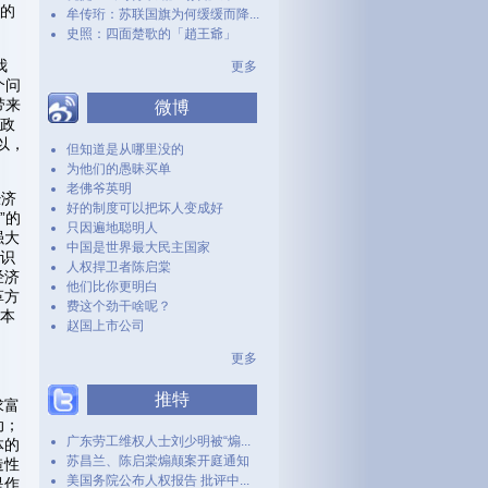
摇的
牟传珩：苏联国旗为何缓缓而降...
史照：四面楚歌的「趙王爺」
我
更多
个问
带来
微博
是政
以，
但知道是从哪里没的
为他们的愚昧买单
老佛爷英明
经济
好的制度可以把坏人变成好
”的
只因遍地聪明人
强大
中国是世界最大民主国家
意识
人权捍卫者陈启棠
经济
他们比你更明白
革方
费这个劲干啥呢？
资本
赵国上市公司
更多
推特
求富
动；
广东劳工维权人士刘少明被“煽...
体的
苏昌兰、陈启棠煽颠案开庭通知
造性
美国务院公布人权报告 批评中...
是作