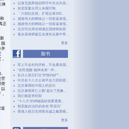
记者无国界组织呼吁中共允许高...
主体
肯尼亚案台湾人央视忏悔
「六四纪念馆」扩馆众筹300...
性和
感谢伟大的网络让一切装逼者现...
真正
感谢伟大的网络让一切装逼者现...
北京司法局吊销浦志强律师执照
葛永喜律师被五名便衣从家中带...
创新
，脱
更多
价并
究
脸书
度，
军人不会对内开枪，不会屠杀国...
“全民觉醒·栽种未来” -学...
的、
长沙人前日打出“铲除内奸”“...
是空
中共在十八大公佈平反六四和憲...
得突
北京暴雨给中国人的启示
，以
北京暴雨死亡人数“超出了想象...
下，
我们都是李旺阳
“十八大”的神秘面紗就要逐漸...
朝尼族自治区的各色“草泥马”
求富
香港人权日支持陈光诚之戴黑镜...
更多