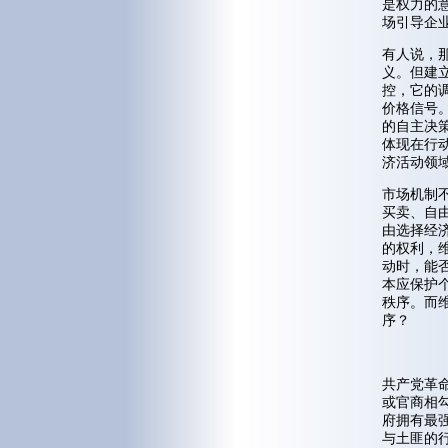
是权力的
场引导企
有人说，
义。但建
控，它的
价格信号
的自主决
体现在行
济活动领
市场机制
买卖、自
由选择经
的权利，
动时，能
本应保护
秩序。而
序？
共产党革
或官商相
府拥有最
与土匪的