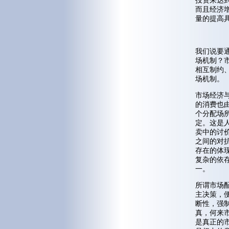
投资来达
而且经济
量的提高
我们说要
场机制？
相互制约
场机制。
市场经济
的消费也
个分配场
定。这是
卖中的讨
之间的对
存在的体
复杂的依
一。
所谓市场
主决策，
断性，强
真，何来
是真正的