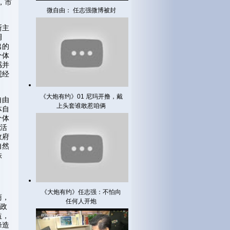
，市
微自由： 任志强微博被封
斯主
调
出的
个体
感并
观经
《大炮有约》01 尼玛开撸，戴
自由
上头套谁敢惹咱俩
体自
个体
济活
政府
自然
秩
《大炮有约》任志强：不怕向
商，
任何人开炮
。政
益，
峰造