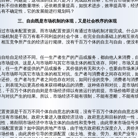
到目标。问题是，这增加的投资只是为了完成政府目标，它符合市场要求
增长不但依赖数量增长，还依赖质量提高，如技术进步，效率提高等，经
具有不确定性，它的发展能进行规划吗？
三、自由既是市场机制的体现，又是社会秩序的体现
通过市场来配置资源。而市场配置资源只有通过市场机制才能完成。什么
市场机制是千百万有着不同利益的社会个体，在完全自由基础上的相互依
、相互竞争所产生的经济运行规律。没有千百万个体的自主与自由，便没
与自给自足经济不同。任一生产者生产的产品或服务，都由他人来消费，
由市场提供。这是人与市场即与其它市场主体的相互依存。同时，市场又
所，任一生产者提供的产品或服务，其价值的有无和大小，也要由市场来
人与市场即与其它市场主体的相互对抗。生产者与消费者之间存在对抗，
价还价。生产者与生产者之间也存在对抗，如同行业的竞争。消费者与消
抗，则表现为以更高价格来获得稀缺品的消费。这种依存和对抗，是市场
现，千百万个体的自由则是市场经济得以有效运行的前提。市场价格即是
存与对抗产生的结果。所以，市场经济不能有强制，不能有垄断，不能有
配置资源是千百万不同个体自由意志的体现，没有千百万个体的自由意志
便没有市场机制。政府大量进入微观经济活动，政府意志和目标的统一性
制性，将削弱市场经济中市场主体的自由性和竞争性，由此带来市场信号
市场配置资源？如中国的房地产市场，由于地方政府权力深度介入，房价
市场价格，由此房价引导的资源配置（如土地、资金、劳力、相关产业等