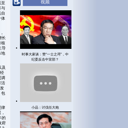
视频
以至
济与
括自
个体
体，
增长
考核
主导
体地
时事大家谈：赞“一士之谔”，中
纪委反击中宣部？
以及
及经
观调
济活
的发
，包
规律
小品：讨伐任大炮
展，
年的
政府