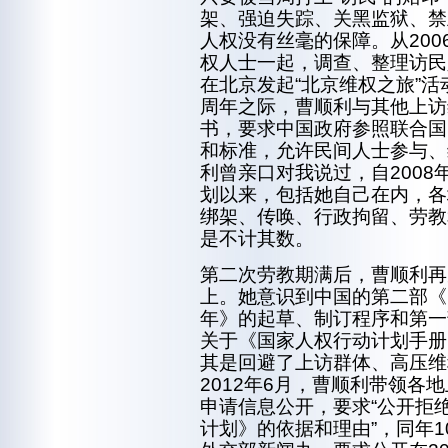
架、强迫失踪、关黑监狱、禁
人权没有丝毫的保障。从20
权人士一起，调查、整理访民
在北京发起“北京维权之旅”活动
周年之际，曹顺利与其他上访
书，要求中国政府参照联合国
和标准，允许民间人士参与、
利曾亲口对我说过，自200
划以来，包括她自己在内，各
绑架、传唤、行政拘留、劳教
是不计其数。
第二次劳教期满后，曹顺利再
上。她意识到中国的第二部《国
年》的起草、制订程序和第一
关于《国家人权行动计划手册
其是回避了上访群体、高压维
2012年6月，曹顺利带领各
申请信息公开，要求“公开拒
计划》的依据和理由”，同年