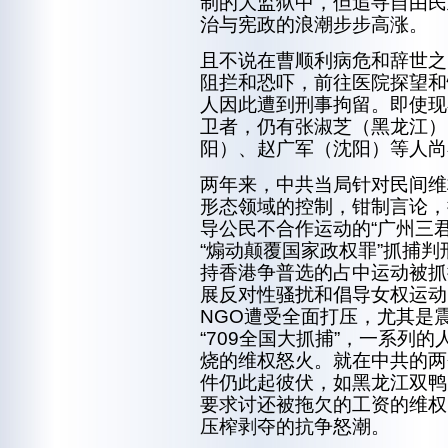
制的大监狱中，但追寻自由民
治与宪政的浪潮步步高涨。
且不说在曹顺利病危和辞世之
阻拦和恐吓，前往医院探望和
人因此遭到刑事拘留。即使现
卫者，仍有张淑芝（黑龙江）
阳）、赵广军（沈阳）等人尚
两年来，中共当局针对民间维
形态领域的控制，钳制言论，
导公民不合作运动的“广州三
“煽动颠覆国家政权罪”抓捕
持香港争普选的占中运动被抓
展反对性骚扰和倡导女权运动
NGO遭受全面打压，尤其是
“709全国大抓捕”，一系列
烧的维权怒火。就在中共的两
件仍此起彼伏，如黑龙江双鸭
要求讨还被拖欠的工资的维权
压榨剥夺的抗争怒潮。