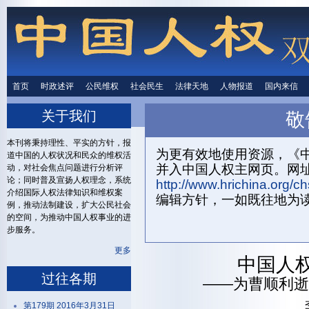
首页
时政述评
时政述评
公民维权
公民维权
社会民生
社会民生
法律天地
法律天地
人物报道
人物报道
国内来信
国内来
关于我们
敬
首页
关
本刊将秉持理性、平实的方针，报
为更有效地使用资源，《中
道中国的人权状况和民众的维权活
并入中国人权主网页。网
动，对社会焦点问题进行分析评
论；同时普及宣扬人权理念，系统
http://www.hrichina.org/ch
介绍国际人权法律知识和维权案
编辑方针，一如既往地为
例，推动法制建设，扩大公民社会
的空间，为推动中国人权事业的进
步服务。
更多
中国人
过往各期
——为曹顺利逝
第179期 2016年3月31日