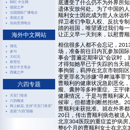
底遭受了什么仍不为外界所知
BBC 中文网
德国之声
遗体安放何处。为了中国的人
法国国际广播电台
顺利女士因此成为世人永远怀
美国之音
捍卫者们争取人权、反抗专制
自由亚洲电台
踏的祖国，唯望通过我们每一
让正义早一天到来，以慰曹顺
海外中文网站
相信很多人都不会忘记，201
博讯
场，准备前往日内瓦参加国际
参与
大纪元
事会“普遍定期审议”会议时
新世纪
才得知她早已于失踪的当天就
独立中文笔会
事拘留，羁押在北京市朝阳区
西藏之声
变更罪名为涉嫌“寻衅滋事罪
曹顺利的健康状况急剧恶化，
六四专题
瘤、囊肿等多种重症。王宇律
健康情况，于是与曹顺利家人
天安门母亲
六四概述
候审，但都遭到断然拒绝。2
网上献花, 支持"天安门母亲"
曹顺利未获批准。就在外界都担
直面“六四”国殇
20日，传出曹顺利病危被送入
北京304医院的重症监护病房。
整6个月的曹顺利女士在北京3