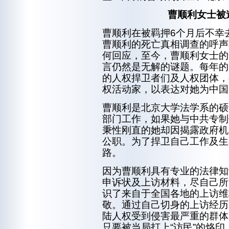
曹顺利女士被
曹顺利在被羁押6个月后不幸
曹顺利的死亡真相调查的呼声
何回应，至今，曹顺利女士的
言仍然是无解的谜题。每年的
的人权捍卫者们及人权团体，
权活动家，以表达对她为中国
曹顺利是北京大学法学系的硕
部门工作，如果她与中共专制
秉性刚直的她却因揭露政府机
公职。为了捍卫自己工作及生
路。
因为曹顺利具有专业的法律知
申诉状及上访材料，尽自己所
识了来自于全国各地的上访维
敬。通过自己切身的上访经历
陆人权受到侵害最严重的群体
只要被当局打上“访民”的烙