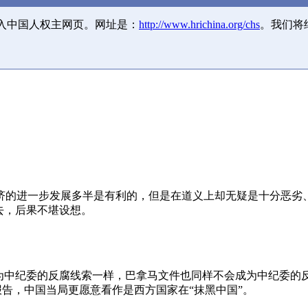
并入中国人权主网页。网址是：
http://www.hrichina.org/chs
。我们将
济的进一步发展多半是有利的，但是在道义上却无疑是十分恶劣
去，后果不堪设想。
成为中纪委的反腐线索一样，巴拿马文件也同样不会成为中纪委的
报告，中国当局更愿意看作是西方国家在“抹黑中国”。