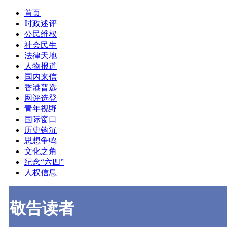
首页
时政述评
公民维权
社会民生
法律天地
人物报道
国内来信
香港普选
网评选登
青年视野
国际窗口
历史钩沉
思想争鸣
文化之角
纪念“六四”
人权信息
敬告读者