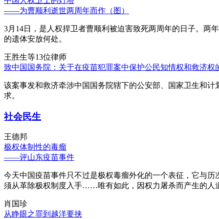
中国人权卫士的灯塔
——为曹顺利逝世两周年而作（图）
3月14日，是人权捍卫者曹顺利被迫害致死两周年的日子。两
的遗体安放何处。
王胜生等13位律师
致中国国务院：关于在疫苗犯罪案中保护公民知情权和救济权
该案事发和救济牵涉中国国务院辖下的公安部、国家卫生和计
求。
社会民生
王德邦
极权体制性的毒瘤
——评山东疫苗事件
今天中国疫苗事件只不过是极权毒瘤外化的一个表征，它与历
须从革除极权制度入手……唯有如此，因权力屠杀而产生的人
肖国珍
从睁眼之罪到越洋要挟