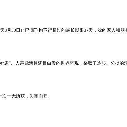
昨天3月30日止已满刑拘不得超过的最长期限37天，沈的家人和
为“患”、人声鼎沸且满目白发的世界奇观，采取了逐步、分批的
一次一无所获，失望而归。