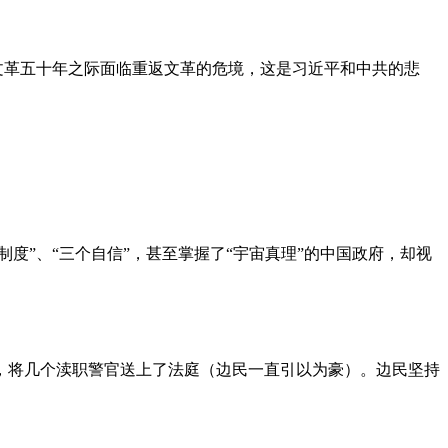
文革五十年之际面临重返文革的危境，这是习近平和中共的悲
度”、“三个自信”，甚至掌握了“宇宙真理”的中国政府，却视
，将几个渎职警官送上了法庭（边民一直引以为豪）。边民坚持