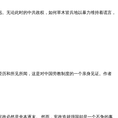
远。无论此时的中共政权，如何草木皆兵地以暴力维持着谎言，
泪经历和所见所闻，这是对中国劳教制度的一个亲身见证。作者
政必然是舍本逐末。 然而，宪政造就强国却是一个不争的事