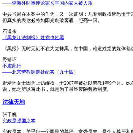
——评海外时事评论家长平国内家人被人质
中共当局在本案中的作为，又一次证明：凡专制政权皆恐惧于
但真实的表达必将如阳光刺破雾霾，照亮中国。
石道来
《黑龙江法制报》姓党也姓黑
《黑报》无时无刻不在为党抹黑，在中国，难道姓党的媒体都
野靖环
不虚此行
——北京劳教调遣处纪实（九十四）
野靖环女士因为上访维权，于2007年被处以劳教1年9个月
说，她之所以写此书，就是为了最终废除劳教制度。
法律天地
张千帆
宪政是强国之本
宪政是本，关乎每一个国民的尊严；富强是末，是个人尊严和