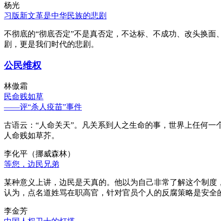
杨光
习版新文革是中华民族的悲剧
不彻底的“彻底否定”不是真否定，不达标、不成功、改头换面
剧，更是我们时代的悲剧。
公民维权
林傲霜
民命贱如草
——评“杀人疫苗”事件
古语云：“人命关天”。凡关系到人之生命的事，世界上任何一个
人命贱如草芥。
李化平（挪威森林）
等您，边民兄弟
某种意义上讲，边民是天真的。他以为自己非常了解这个制度
认为，点名道姓骂在职高官，针对官员个人的反腐策略是安全
李金芳