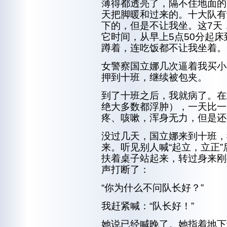
薄得都透亮了，隔不住地面的
天把脚暖和过来的。十大队有
下的，但是不让我坐。这7天
它时间，从早上5点50分起床
蹲着，连吃饭都不让我坐着。
女警察国立娜几次逼着我买小
押到十班，继续被包夹。
到了十班之后，我就病了。在
绝大多数都浮肿），一天比一
疼、咳嗽，浑身无力，但是还
没过几天，国立娜来到十班，
来。听见别人喊“起立，立正”
扶着桌子站起来，转过身来刚
声打断了：
“你为什么不问队长好？”
我赶紧喊：“队长好！”
她说已经喊晚了。她指着地下