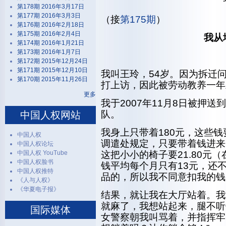
第178期 2016年3月17日
第177期 2016年3月3日
（接
第175期
）
第176期 2016年2月18日
第175期 2016年2月4日
我从
第174期 2016年1月21日
第173期 2016年1月7日
第172期 2015年12月24日
第171期 2015年12月10日
我叫王玲，54岁。因为拆迁
第170期 2015年11月26日
打上访，因此被劳动教养一年
更多
我于2007年11月8日被押
队。
中国人权网站
我身上只带着180元，这些钱
中国人权
调遣处规定，只要带着钱进来
中国人权论坛
中国人权 YouTube
这把小小的椅子要21.80元
中国人权脸书
钱平均每个月只有13元，还
中国人权推特
品的，所以我不同意扣我的钱
《人与人权》
《华夏电子报》
结果，就让我在大厅站着。我
就麻了，我想站起来，腿不听
国际媒体
女警察朝我叫骂着，并指挥牢