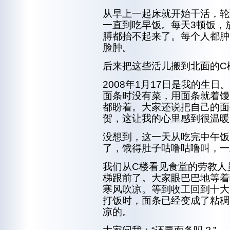
从早上一起床就开始干活，轮
一直到吃早饭。每天3顿饭，
膊都抬不起来了。每个人都肿
脸肿。
后来把这些活儿搬到北面的C
2008年1月17日是我的生
面条时没有菜，用面条就着馒
都盼着。大家还说把自己的面
贺，这让我的心里感到很温暖
没想到，这一天从吃完中午饭
了，饿得肚子咕噜咕噜叫，一
我们从C楼看见食堂的劳教人
梯跟前了。大家眼巴巴地等着
寒风吹凉。等到收工回到十大
打饭时，面条已经变成了粘稠
凉的。