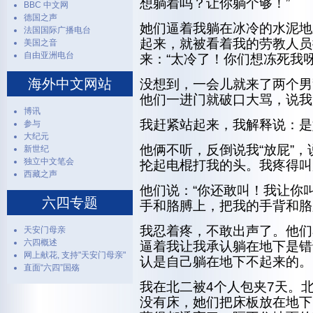
想躺着吗？让你躺个够！”
BBC 中文网
德国之声
她们逼着我躺在冰冷的水泥地
法国国际广播电台
起来，就被看着我的劳教人员
美国之音
自由亚洲电台
来：“太冷了！你们想冻死我呀
海外中文网站
没想到，一会儿就来了两个男
他们一进门就破口大骂，说我
博讯
我赶紧站起来，我解释说：是
参与
大纪元
他俩不听，反倒说我“放屁”，
新世纪
独立中文笔会
抡起电棍打我的头。我疼得叫
西藏之声
他们说：“你还敢叫！我让你
六四专题
手和胳膊上，把我的手背和胳
我忍着疼，不敢出声了。他们
天安门母亲
六四概述
逼着我让我承认躺在地下是错
网上献花, 支持"天安门母亲"
认是自己躺在地下不起来的。
直面“六四”国殇
我在北二被4个人包夹7天。
没有床，她们把床板放在地下