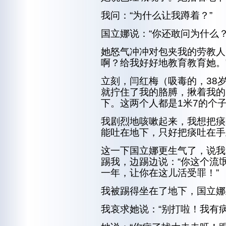
我问：“为什么让我蹲着？”
国立娜说：“你还敢问为什么？
她怒气冲冲对包夹我的劳教人
啊？给我好好地教育教育她。
立刻，闫红梅（吸毒的，38
就拧住了我的胳膊，揪着我的
下。这两个人都是1米7的个
我剧烈地咳嗽起来，我想把痰
能吐在地下，只好把痰吐在手
这一下国立娜更生气了，说我
踢我，边踢边说：“你这个流
一年，让你在这儿活受罪！”
我被踢得坐在了地下，国立娜
我哀求她说：“别打啦！我有病