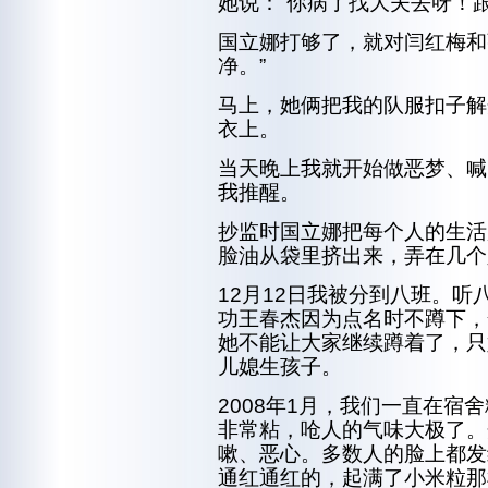
她说：“你病了找大夫去呀！
国立娜打够了，就对闫红梅和
净。”
马上，她俩把我的队服扣子解
衣上。
当天晚上我就开始做恶梦、喊
我推醒。
抄监时国立娜把每个人的生活
脸油从袋里挤出来，弄在几个
12月12日我被分到八班。听
功王春杰因为点名时不蹲下，
她不能让大家继续蹲着了，只
儿媳生孩子。
2008年1月，我们一直在宿
非常粘，呛人的气味大极了。
嗽、恶心。多数人的脸上都发
通红通红的，起满了小米粒那