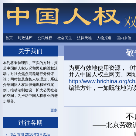
首页
时政述评
时政述评
公民维权
公民维权
社会民生
社会民生
法律天地
法律天地
人物报道
人物报道
国内来信
国内来
关于我们
敬
首页
关
本刊将秉持理性、平实的方针，报
为更有效地使用资源，《中
道中国的人权状况和民众的维权活
并入中国人权主网页。网
动，对社会焦点问题进行分析评
论；同时普及宣扬人权理念，系统
http://www.hrichina.org/ch
介绍国际人权法律知识和维权案
编辑方针，一如既往地为
例，推动法制建设，扩大公民社会
的空间，为推动中国人权事业的进
步服务。
更多
不
过往各期
——北京劳教
第179期 2016年3月31日