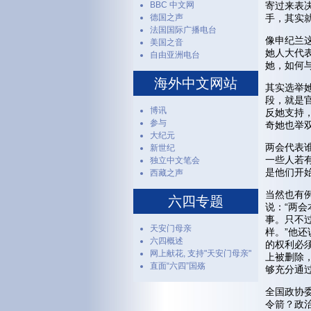
BBC 中文网
寄过来表
德国之声
手，其实
法国国际广播电台
像申纪兰
美国之音
她人大代
自由亚洲电台
她，如何
海外中文网站
其实选举
段，就是
博讯
反她支持
参与
奇她也举
大纪元
两会代表
新世纪
一些人若
独立中文笔会
是他们开
西藏之声
当然也有
六四专题
说：“两
事。只不
天安门母亲
样。”他
六四概述
的权利必
网上献花, 支持"天安门母亲"
上被删除
直面“六四”国殇
够充分通
全国政协
令箭？政