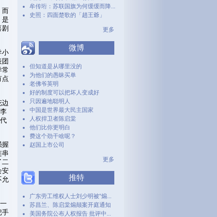
牟传珩：苏联国旗为何缓缓而降...
，而
史照：四面楚歌的「趙王爺」
，是
喜剧
更多
微博
导小
表团
但知道是从哪里没的
异常
为他们的愚昧买单
有点
老佛爷英明
好的制度可以把坏人变成好
只因遍地聪明人
花边
中国是世界最大民主国家
注李
人权捍卫者陈启棠
他代
他们比你更明白
费这个劲干啥呢？
强握
赵国上市公司
连串
更多
了二
会安
推特
不允
广东劳工维权人士刘少明被“煽...
年一
苏昌兰、陈启棠煽颠案开庭通知
把手
美国务院公布人权报告 批评中...