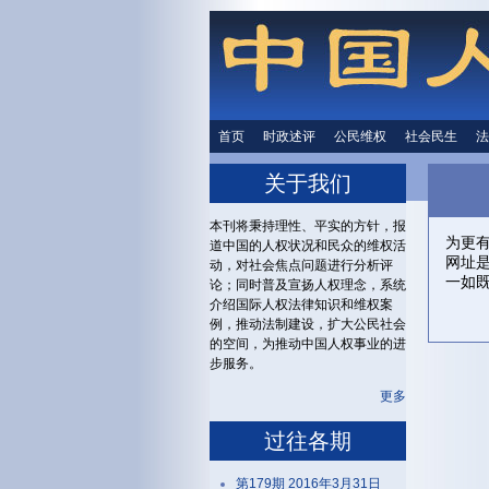
首页
时政述评
时政述评
公民维权
公民维权
社会民生
社会民生
法
关于我们
本刊将秉持理性、平实的方针，报
为更
道中国的人权状况和民众的维权活
网址
动，对社会焦点问题进行分析评
一如
论；同时普及宣扬人权理念，系统
介绍国际人权法律知识和维权案
例，推动法制建设，扩大公民社会
的空间，为推动中国人权事业的进
步服务。
更多
过往各期
第179期 2016年3月31日