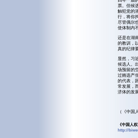
四年一届
票。但候
触犯党的
行，将你
尽管偶尔
使体制内
还是在湖
的教训，
真的纪律
显然，习
候选人。
场预留的
过贿选产
的代表，
常发展，
济体的发
（《中国人
《中国人权
http://biw