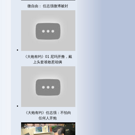
微自由： 任志强微博被封
《大炮有约》01 尼玛开撸，戴
上头套谁敢惹咱俩
《大炮有约》任志强：不怕向
任何人开炮