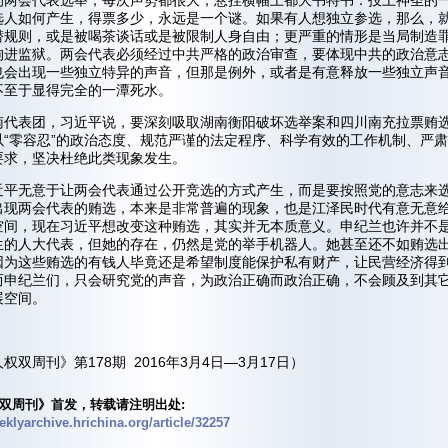
的两会代表选举，每次声势都很大，悬挂横幅上都大书特书：投上神圣的
选人如何产生，得票多少，永远是一个谜。如果有人想独立参选，那么，
潜规则，或是被喝茶谈话或是被限制人身自由；更严重的情形是当局制造
拘进监狱。两会代表必须经过中共严格的政治审查，要体现中共的政治意
也会出现一些独立特异的声音，但那是例外，或者是有意释放一些独立声
不至于显得完全的一潭死水。
南代表团，习近平说，要深刻吸取湖南衡阳破坏选举案和四川南充拉票贿
以“零容忍”的政治态度、规范严谨的法定程序、科学有效的工作机制、严
要求，坚决杜绝此类现象发生。
近平无意于让两会代表通过公开竞选的方式产生，而是要按照党的意志来
出现两会代表的贿选，本来是非常普遍的现象，也是江泽民时代有意无意
空间，现在习近平想改变这种贿选，其实并无本质意义。申纪兰也许并不
生的人大代表，但她的存在，仍然是党的举手机器人。她甚至还不如贿选
因为这些贿选的有钱人毕竟还是希望制度能保护私有财产，让民营经济得
而申纪兰们，只会研究党的声音，为政治正确而政治正确，不会顾及到其
展空间。
权双周刊》第178期 2016年3月4日—3月17日）
双周刊》首发，转载请注明出处:
eeklyarchive.hrichina.org/article/32257