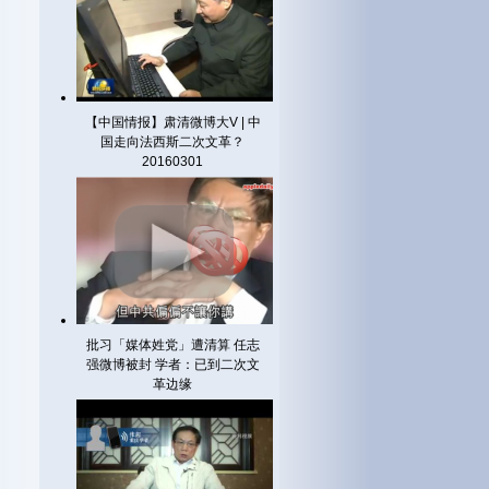
【中国情报】肃清微博大V | 中
国走向法西斯二次文革？
20160301
批习「媒体姓党」遭清算 任志
强微博被封 学者：已到二次文
革边缘