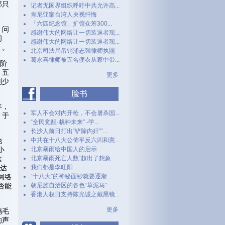
那只
记者无国界组织呼吁中共允许高...
肯尼亚案台湾人央视忏悔
「六四纪念馆」扩馆众筹300...
，问
感谢伟大的网络让一切装逼者现...
问
感谢伟大的网络让一切装逼者现...
）。
北京司法局吊销浦志强律师执照
葛永喜律师被五名便衣从家中带...
级阶
、五
更多
刘少
脸书
年，
军人不会对内开枪，不会屠杀国...
。于
“全民觉醒·栽种未来” -学...
长沙人前日打出“铲除内奸”“...
他
中共在十八大公佈平反六四和憲...
小
北京暴雨给中国人的启示
这
北京暴雨死亡人数“超出了想象...
表达
我们都是李旺阳
网络
“十八大”的神秘面紗就要逐漸...
否能
朝尼族自治区的各色“草泥马”
香港人权日支持陈光诚之戴黑镜...
更多
鸡毛
的声