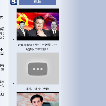
视频
的民
的话
中的
治代
时事大家谈：赞“一士之谔”，中
来不
纪委反击中宣部？
政治
拥有
，莫
稳意
什么
小品：讨伐任大炮
，
是股