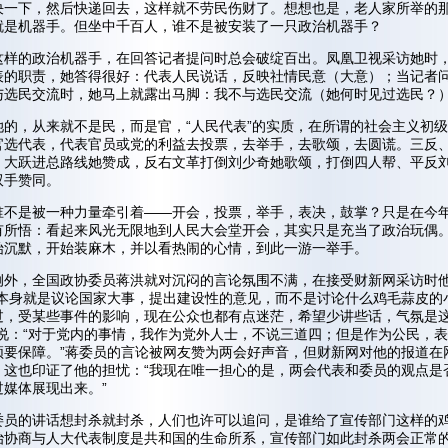
决一下，然后快递回去，这样就不劳民伤财了。想想也是，老人家所举的
就是机器手。但坐中千百人，谁不是被安装了一只政治机器手？
这样的政治机器手，在回答记者提问时总会破绽百出。凤凰卫视采访她时
表的职责，她答得很好：代表人民说话，反映社情民意（大意）；当记者
与选民交流时，她马上就露出马脚：我不与选民交流（她何时见过选民？
她的，从来就不是民，而是官，“人民代表”的实质，在所谓的社会主义初
官选代表，代表官员或党的利益去投票，去举手，去歌颂，去圆谎。三反
，大跃进总路线她赞成，反右文革打倒刘少奇她歌颂，打倒四人帮、平反
双手赞同。
谁不是被一种力量牵引着——开会，投票，举手，表决，鼓掌？只是在今
有所悟：看起来风光无限地到人民大会堂开会，其实只是充当了政治玩偶
始沉默，开始装麻木，并以看热闹的心情，到此一游一举手。
例外，全国政协委员蒋洪就对沉闷的言论氛围不满，在接受财新网采访时
会本身就是议论国家大事，提出建设性的意见，而不是讨论什么鸡毛蒜皮的
过，受某些事件的影响，现在公众也都有点迷茫，希望少讲些话，气氛是
还说：“对于党内的事情，我作为党外人士，不说三道四；但是作为公民，
须要保障。”蒋委员的言论被网友赞为两会好声音，但财新网对他的报道在
，这也印证了他的担忧：“我现在唯一担心的是，两会代表和委员的观点是
过媒体展现出来。”
委员的讲话想封杀就封杀，人们也许可以追问，是谁给了宣传部门这样的
治协商与人大代表制度是共和国的生命所系，宣传部门如此封杀两会正常