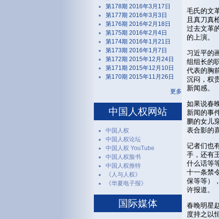
第178期 2016年3月17日
毛氏的文
第177期 2016年3月3日
且真刀真
第176期 2016年2月18日
过去文革
第175期 2016年2月4日
的上演。
第174期 2016年1月21日
第173期 2016年1月7日
习近平的
第172期 2015年12月24日
组组长的
第171期 2015年12月10日
代表的胸
第170期 2015年11月26日
沉闷，权
新闻感。
更多
如果说春
中国人权网站
新闻的事
鹏的女儿
表合影的
中国人权
中国人权论坛
记者们也
中国人权 YouTube
手，还有
中国人权脸书
什么话等
中国人权推特
十一条禁
《人与人权》
保等等）
《华夏电子报》
许报道。
国际媒体
春晚明星
度持之以