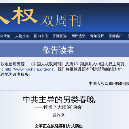
律天地
法律天地
人物报道
人物报道
国内来信
国内来信
香港普选
香港普选
网评选登
网评选登
青年视野
青年视野
国际窗口
国际窗
人权信息
敬告读者
首页
关于我们
投稿信箱
中国人权
有效地使用资源，《中国人权双周刊》从第181期起并入中国人权主网页。
是：
http://www.hrichina.org/chs
。我们将继续遵照本刊宗旨和编辑方针，
既往地为读者服务。
中国人权双周刊编辑部
中共主导的另类春晚
——评当下大陆的“两会”
吴祚来
文革正在以轻喜剧方式演出