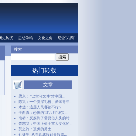
口
历史钩沉
文化之角
思想争鸣
纪念“六四”
文化之角
人权信息
纪念“六四”
搜索
热门转载
文章
梁京： “巴拿马文件”对中国...
陈岚：一个资深毛粉、爱国青年...
木然：這屆人民哪都不行？
于向真：恐怖的“红八月”详实...
南桥：反腐到了需要借人头的时...
胥志义：中国正处于重大变化的...
莫之許：孤獨的勇士
孔捷生: 从弄真成假到弄假成...