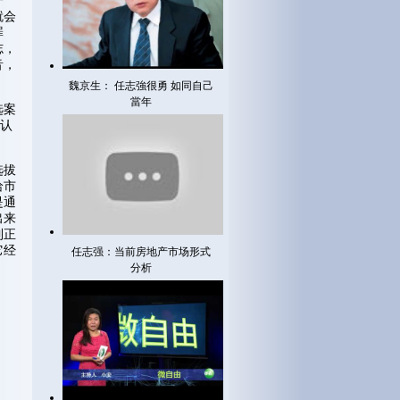
一
就会
罪
志，
音，
魏京生： 任志強很勇 如同自己
當年
选案
肃认
选拔
给市
是通
出来
到正
它经
任志强：当前房地产市场形式
分析