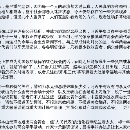
革，是严重的悲剧，因为每一个人的表演都太过认真，人民真的崇拜领袖
枪地互相厮杀，整个社会都卷入迷狂状态。今天仍然存在的一些文革现象
的延续，但没几个人当真了，人们甚至以看热闹的方式，观看这场多幕轻
画像出现在许多公开场所，并成为旅游纪念品出售，习近平集众多中央领
职务于一身，集权正在形成极权，甚至习近平的像章被佩戴在两会西藏代
前，而这成为今年两会重要新闻事件。与之形成鲜明对比的是，今年两会
贵代表们似乎无所适从，各各明哲保身，只有极少数敢言者，偶尔使两会
晚正在成为党国歌功颂德的红色晚会的话，春晚之后能够曝出一些笑料或
件的，就是“两会”了，人们会关注宋祖英、赵本山以怎样的面目出现，关
穿着怎样的时装表演，或者关注出现“毛三代”将军腆着大肚腩幸福地与其
喜乐场面。
有一些独特的关注，譬如为李克强总理鼓掌多少次，习近平有没有与李克
王岐山为什么会离开会场十分钟，以及王岐山在会场追上习近平，说了一
等会议花絮。记者们不关注这些，还能发表什么呢，中宣部为这次两会发
令（诸如不报道国防预算、不报道宗教问题、不报道美女翻译、不报道两
，重大敏感话题或重大国计民生事项（官员公布财产或殡葬改革等），更
赵本山无声地退出两会舞台，但“人民代表”的活化石申纪兰老太太，却一
恒地来参加两会举手活动。作家李承鹏调侃说，最省事的办法是让老人家