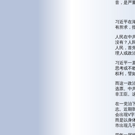
音，是严
习近平在
有所求，
人民在中
没有？人
人民，首
理人或政
习近平一
思考或不
权利，譬
而这一政
选票。中
非王臣。
在一党治
志。近期
会出现V
而是以身
市出现几