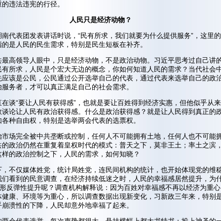
重的违法违宪的行径。
人民只是经济动物？
湖南代表团发表讲话时说，“民有所求，我们就要为什么提供服务”，这里
指的是人民的民生需求，特别是民生短板在补齐。
共最高领导人眼中，只是经济动物，不是政治动物。习近平思考过自己讲
民有所求，人民是个宏大无边的概念，你如何知道人民的需求？当代社会
先应该是公民，公民通过公开选举自己的代表，通过代表来选举自己的政
治服务者，才可以真正满足自己的社会需求。
直在谈“要让人民有获得感”，也就是要让百姓得到经济实惠，但他似乎从
敢谈论让人民有政治获得感。什么是政治获得感？就是让人民得到真正的
如各种自由权，特别是选举两会代表的选票权。
治市场完全被中共垄断或控制，任何人不可能拥有土地，任何人也不可能
共的政治仍然在重复着皇权时代的模式：普天之下，莫非王土；率土之滨
这样的政治控制之下，人民的需求，如何知晓？
下，不仅媒体姓党，统计局姓党，连民间机构的统计，也开始体现党的维
我们看到的民意调查，在经济持续低迷之时，人民的幸福感居然提升，为
字形反弹性提升呢？调查机构解释说：因为百姓对幸福感不再以经济为重心
体健康、环境等为重心，所以调查数据出现新变化，习新政三年来，特别
乎崩溃性的下降，人民却意外地幸福了起来。