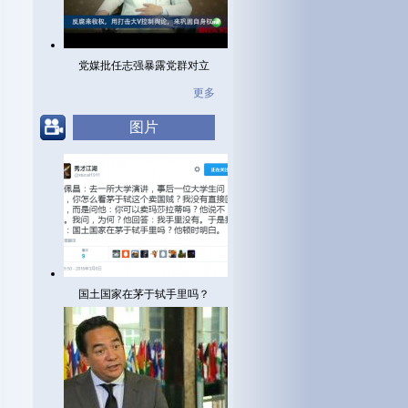
党媒批任志强暴露党群对立
更多
图片
国土国家在茅于轼手里吗？