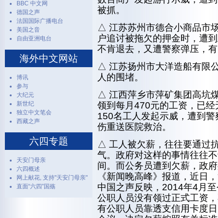
BBC 中文网
被抓。
德国之声
法国国际广播电台
△ 江苏苏州市德合小商品市场
美国之音
户追讨被拖欠的押金时，遭到
自由亚洲电台
不肯退去，又遭警察弹压，有
海外中文网站
△ 江苏扬州市大洋造船有限
人的围堵。
博讯
参与
△ 江西萍乡市萍矿集团高坑
大纪元
新世纪
领到每月470元的工资，已
独立中文笔会
150名工人发起示威，遭到
西藏之声
伤重送医院救治。
六四专题
△ 工人被欠薪，往往要通过
气。政府对这样的事情往往不
天安门母亲
间。而公务员遭到欠薪，政府
六四概述
《新闻晚高峰》报道，近日，
网上献花, 支持"天安门母亲"
中国之声反映，2014年4月
直面“六四”国殇
公职人员没有领过正式工资，
有公职人员靠透支信用卡度日