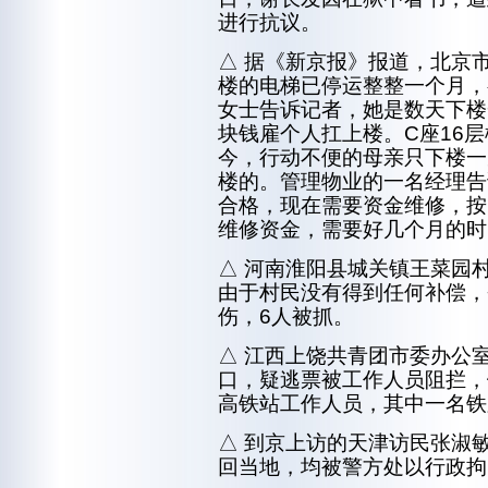
进行抗议。
△ 据《新京报》报道，北京市
楼的电梯已停运整整一个月，
女士告诉记者，她是数天下楼
块钱雇个人扛上楼。C座16
今，行动不便的母亲只下楼一
楼的。管理物业的一名经理告
合格，现在需要资金维修，按
维修资金，需要好几个月的时
△ 河南淮阳县城关镇王菜园
由于村民没有得到任何补偿，
伤，6人被抓。
△ 江西上饶共青团市委办公
口，疑逃票被工作人员阻拦，
高铁站工作人员，其中一名铁
△ 到京上访的天津访民张淑
回当地，均被警方处以行政拘