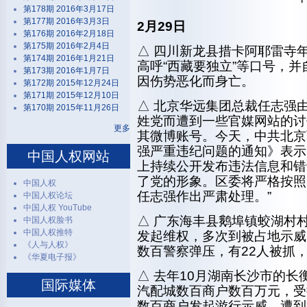
第178期 2016年3月17日
第177期 2016年3月3日
2月29日
第176期 2016年2月18日
第175期 2016年2月4日
△ 四川新龙县措卡阿耶雷寺
第174期 2016年1月21日
高呼“西藏要独立”等口号，
第173期 2016年1月7日
因伤势恶化而身亡。
第172期 2015年12月24日
第171期 2015年12月10日
△ 北京华远集团总裁任志强
第170期 2015年11月26日
姓党而遭到一些官媒网站的讨
更多
其微博账号。今天，中共北京
强严重违纪问题的通知》表示
中国人权网站
上持续公开发布违法信息和错
了党的形象。区委将严格按照
中国人权
任志强作出严肃处理。”
中国人权论坛
中国人权 YouTube
△ 广东海丰县鹅埠镇蛟湖村
中国人权脸书
中国人权推特
发起维权，多次到被占地示威
《人与人权》
数百警察弹压，有22人被抓
《华夏电子报》
△ 去年10月湖南长沙市的
国际媒体
汽配城数百商户数百万元，受
数百商户发起游行示威，遭到