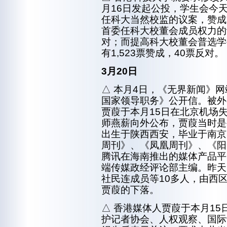
月16日发起公投，学生会今
任科大当然校监的议案，赞成的
首委任科大校董会成员权力的议
对；而提高科大校董会普选学
有1,523票赞成，40票反对。
3月20日
△ 本月4日，《无界新闻》
国家领导职务》公开信。被外
贾葭于本月15日在北京机场
师燕薪向外公布，贾葭当时是
出生于陕西西安，毕业于南京
周刊》、《凤凰周刊》、《阳
腾讯在海南推出的媒体产品平
端传媒政经评论部主编。昨天
社民连成员等10多人，由西
贾葭的下落。
△ 香港媒体人贾葭于本月1
护记者协会、人权观察、国际