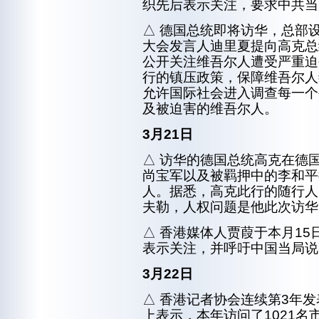
织先后表示关注，要求中共当
△ 德国总统即将访华，总部
大会发言人迪里夏提向高克总
公开关注维吾尔人遭受严重迫
行的镇压政策，保障维吾尔人
允许国际社会进入调查每一个
及被迫害的维吾尔人。
3月21日
△ 访华的德国总统高克在德
尚宝军以及被羁押中的李和平
人。据悉，高克此行的随行人
夫勒，人权问题是他此次访华
△ 香港媒体人贾葭于本月1
表示关注，并呼吁中国当局说
3月22日
△ 香港记者协会连续第3年
上表示，本年访问了1021名