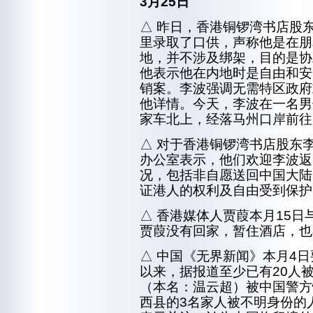
3月25日
△ 昨日，香港铜锣湾书店股
里录取了口供，声称他是在朋
地，并不涉及绑架，目的是协
他表示他在内地时是自由和安
销案。李波强调无需特区政府
他详情。今天，李波在一名男
家车北上，经落马州口岸前往
△ 对于香港铜锣湾书店股东
办公室表示，他们欢迎李波返
况，包括非自愿送回中国大陆
证港人的权利及自由受到保护
△ 香港媒体人贾葭本月15
贾葭没有回家，暂住酒店，也
△ 中国《无界新闻》本月4
以来，据报道至少已有20人
（本名：温云超）被中国警方
西县的3名家人被不明身份的