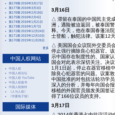
第178期 2016年3月17日
第177期 2016年3月3日
3月16日
第176期 2016年2月18日
第175期 2016年2月4日
△ 滞留在泰国的中国民主党
第174期 2016年1月21日
洲，遇险被迫返回，被泰国警
第173期 2016年1月7日
释。今天，他在泰国春蓬法院
第172期 2015年12月24日
士登船，触犯法律。该案12
第171期 2015年12月10日
第170期 2015年11月26日
△ 美国国会众议院外交委员
更多
停止强行摘除良心犯器官。该
示中国存在制度性的、国家认
中国人权网站
国会对此表示深切关注。决议
1月1日起，停止在器官移植
中国人权
除良心犯器官的问题。议案敦
中国人权论坛
中国人权 YouTube
中国批准的对包括法轮功学员
中国人权脸书
深入的分析，并每年向国会报
中国人权推特
移植的外国官员颁发美国签证
《人与人权》
得了166位议员的支持。
《华夏电子报》
3月17日
国际媒体
△ 2014年香港占中抗议活