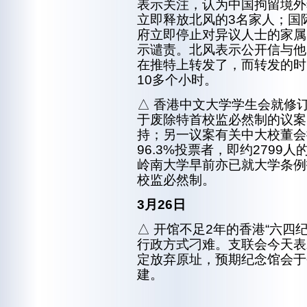
表示关注，认为中国拘留境外
立即释放北风的3名家人；国
府立即停止对异议人士的家属
示谴责。北风表示公开信与他
在推特上转发了，而转发的时
10多个小时。
△ 香港中文大学学生会就修
于废除特首校监必然制的议案，
持；另一议案有关中大校董会
96.3%投票者，即约279
岭南大学早前亦已就大学条例
校监必然制。
3月26日
△ 开馆不足2年的香港“六四
行政方式刁难。支联会今天表
定放弃原址，预期纪念馆会于
建。