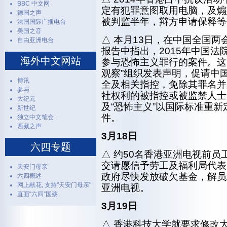
BBC 中文网
定有犯罪意图取用电脑，及煽
德国之声
被判监半年，辩方申请保释等
法国国际广播电台
美国之音
△ 本月13日，在中国全国
自由亚洲电台
报告中指出，2015年中国法
海外中文网站
参与恐怖主义罪行的案件。这几
观察”组织发表声明，促请中国
博讯
全及相关指控，免除其罪名并
参与
社权利的被指控或被监禁人士
大纪元
及“恐怖主义”以国际标准重
新世纪
件。
独立中文笔会
西藏之声
3月18日
六四专题
△ 约50名香港亚洲电视前
交请愿信予劳工及福利局代表
天安门母亲
政府尽快发放破欠基金，解员
六四概述
网上献花, 支持"天安门母亲"
亚洲电视。
直面“六四”国殇
3月19日
△ 香港科技大学就要求修改