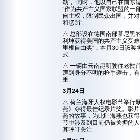
劫”。同时，他以自己在前东
“作为共产主义国家联盟的一
自主权，限制民众出国，并对
和惩罚”。
△ 总部设在德国南部慕尼黑
利坤获得美国的共产主义受难
里根自由奖”，本月30日该
式。
△ 一辆由云南昆明驶往老挝
遭到身分不明的枪手袭击，有
重。
3月24日
△ 荷兰海牙人权电影节举行
燕》夺得最佳纪录片奖。影片
燕的故事，为此叶海燕也获得
节中涉及到目前仍被关押的人
其呼吁关注。