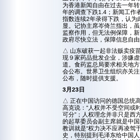
为香港新闻自由在过去一年转
年的调查下跌1.4；新闻工作者
指数连续2年录得下跌，认为
显。记协主席岑倚兰指出，虽
监察作用，但无法例保障，新
政府尽快立法，保障信息自由
△ 山东破获一起非法贩卖疫
现９家药品批发企业，涉嫌虚
道。食药监总局要求相关地方
会公布。世界卫生组织亦关注
公布，随时提供支援。
3月23日
△ 正在中国访问的德国总统
高克说：“人权并不受空间或
可分”；人权理念并非只是西
的起草委员会副主席就是中国
教训就是“权力决不应再凌驾
史，特别提到毛泽东给中国人