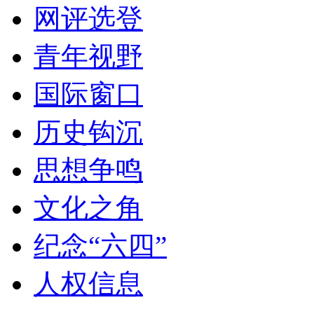
网评选登
青年视野
国际窗口
历史钩沉
思想争鸣
文化之角
纪念“六四”
人权信息