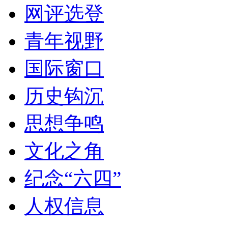
网评选登
青年视野
国际窗口
历史钩沉
思想争鸣
文化之角
纪念“六四”
人权信息